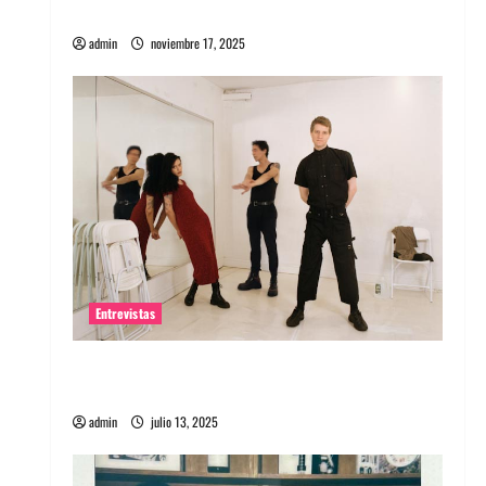
energía salvaje
admin
noviembre 17, 2025
Entrevistas
Entrevista a The Wants: Su universo
distorsionado
admin
julio 13, 2025