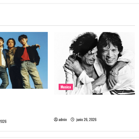
Musica
e la banda coreana
The Rolling Stones estrenó nuevo
mado Molecular
single llamado Jealous Lover
admin
junio 26, 2026
 2026