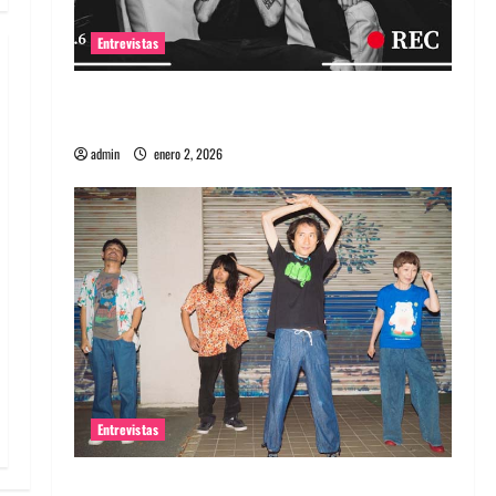
Entrevistas
Entrevista a banda portuguesa Maquina:
Directo y visceral
admin
enero 2, 2026
Entrevistas
Entrevista a la banda japonesa Zoobombs: Una