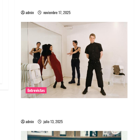
energía salvaje
admin
noviembre 17, 2025
Entrevistas
Entrevista a The Wants: Su universo
distorsionado
admin
julio 13, 2025