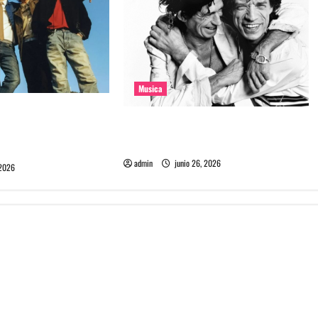
Musica
e la banda coreana
The Rolling Stones estrenó nuevo
mado Molecular
single llamado Jealous Lover
admin
junio 26, 2026
 2026