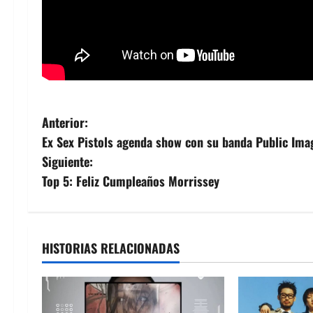
N
Anterior:
Ex Sex Pistols agenda show con su banda Public Ima
a
Siguiente:
v
Top 5: Feliz Cumpleaños Morrissey
e
g
HISTORIAS RELACIONADAS
a
c