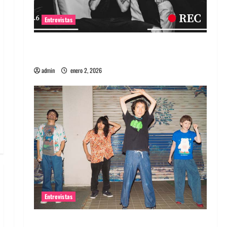
Entrevistas
Entrevista a banda portuguesa Maquina:
Directo y visceral
admin
enero 2, 2026
Entrevistas
Entrevista a la banda japonesa Zoobombs: Una