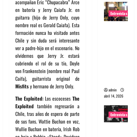
acompañan Eric “Chupacabra” Arce
en batería y Jerry Caiafa Jr. en
Entrevistas
guitarra (hijo de Jerry Only, cuyo
nombre real es Gerald Caiafa). Esta
Entrevista
formación nunca ha visitado antes
Rudy De
Chile y sin duda será interesante
Anda:
ver a padre-hijo en el escenario. No
Conquista
olvidemos que Jerry Jr. estará
ndo el
cubriendo el rol de su tío, Doyle
mundo,
von Frankenstein (nombre real Paul
una tocata
Caifa), guitarrista original de
a la vez
Misfits
y hermano de Jerry Only.
admin
abril 14, 2026
The Exploited:
Los escoceses
The
Exploited
también regresarán a
Chile, tras años de espera de parte
Entrevistas
de sus fans. Wattie Buchan en voz,
Entrevista
Wullie Buchan en batería, Irish Rob
a banda
en bajo y Robbie «Steed» Davidson