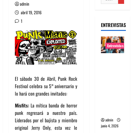
admin
abril 19, 2016
1
ENTREVISTAS
Entrevistas
Entrevista
banda
Evolfo:
El sábado 30 de Abril, Punk Rock
Hablándol
Festival celebra su 5° aniversario y
e
lo hará con grandes invitados:
directame
nte a tu
Misfits:
La mítica banda de horror
espíritu
punk regresará a nuestro país.
Liderados por el bajista y miembro
admin
junio 4, 2026
original Jerry Only, esta vez le