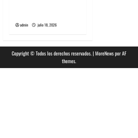
Tame Impala en Chile: La
historia especial con el
público chileno
admin
julio 18, 2026
Copyright © Todos los derechos reservados.
|
MoreNews
por AF
themes.