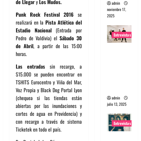
de Llegar
y
Los Mudos.
admin
noviembre 17,
Punk Rock Festival 2016
se
2025
realizará en la
Pista Atlética del
Estadio Nacional
(Entrada por
Entrevistas
Pedro de Valdivia) el
Sábado 30
de Abril
, a partir de las 15:00
Entrevista
horas.
a The
Wants: Su
Las entradas
sin recargo, a
universo
$15.000 se pueden encontrar en
distorsion
TSHITS Eurocentro y Viña del Mar,
ado
Voz Propia y Black Dog Portal Lyon
(chequea si las tiendas están
admin
julio 13, 2025
abiertas por las inundaciones y
cortes de agua en Providencia) y
con recargo a través de sistema
Entrevistas
Ticketek en todo el país.
Entrevista: