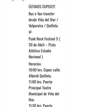
d
ÚLTIMOS CUPOS!!!!
Bus o Van transfer
e
desde Viña del Mar /
e
Valparaíso / Quillota
al:
n
Punk Rock Festival 5 (
30 de Abril – Pista
t
Atlética Estadio
r
Nacional )
Horarios:
a
10:00 hrs. Copec calle
d
Alberdi Quillota.
11:00 hrs. Puerta
a
Principal Teatro
Municipal de Viña del
s
Mar.
11:30 hrs. Puerta