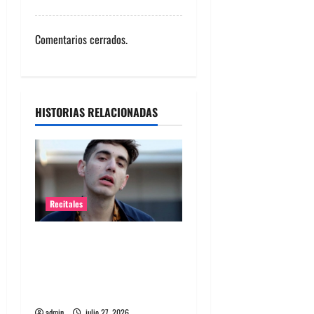
Comentarios cerrados.
HISTORIAS RELACIONADAS
Recitales
Alex Anwandter confirma
primeros invitados a su
concierto en el Movistar
Arena ​
admin
julio 27, 2026