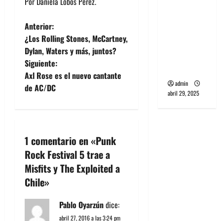
Por Daniela Lobos Pérez.
banda
PCR, No
N
Anterior:
Wave y Art
¿Los Rolling Stones, McCartney,
punk de
a
Dylan, Waters y más, juntos?
Corea del
Siguiente:
v
Sur
Axl Rose es el nuevo cantante
admin
e
de AC/DC
abril 29, 2025
g
a
1 comentario en «
Punk
c
Rock Festival 5 trae a
Misfits y The Exploited a
i
Chile
»
ó
Pablo Oyarzún
dice:
n
abril 27, 2016 a las 3:24 pm