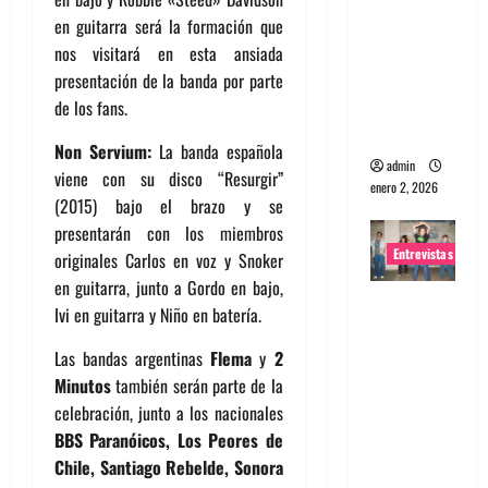
portugues
en guitarra será la formación que
a
nos visitará en esta ansiada
Maquina:
presentación de la banda por parte
Directo y
de los fans.
visceral
Non Servium:
La banda española
admin
viene con su disco “Resurgir”
enero 2, 2026
(2015) bajo el brazo y se
presentarán con los miembros
Entrevistas
originales Carlos en voz y Snoker
en guitarra, junto a Gordo en bajo,
Entrevista
Ivi en guitarra y Niño en batería.
a la banda
japonesa
Las bandas argentinas
Flema
y
2
Zoobombs
Minutos
también serán parte de la
: Una
celebración, junto a los nacionales
energía
BBS Paranóicos, Los Peores de
salvaje
Chile, Santiago Rebelde, Sonora