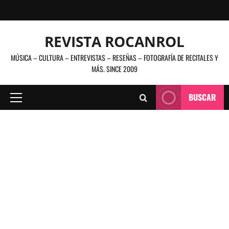
Saltar
al
contenido
REVISTA ROCANROL
MÚSICA – CULTURA – ENTREVISTAS – RESEÑAS – FOTOGRAFÍA DE RECITALES Y
MÁS. SINCE 2009
BUSCAR
Menú
principal