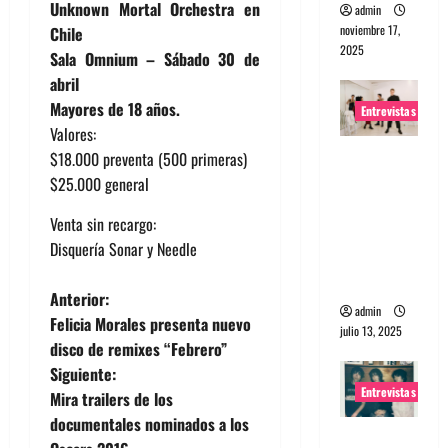
Unknown Mortal Orchestra en
admin
noviembre 17,
Chile
2025
Sala Omnium – Sábado 30 de
abril
Mayores de 18 años.
Entrevistas
Valores:
Entrevista
$18.000 preventa (500 primeras)
a The
$25.000 general
Wants: Su
Venta sin recargo:
universo
Disquería Sonar y Needle
distorsion
ado
N
Anterior:
admin
Felicia Morales presenta nuevo
julio 13, 2025
a
disco de remixes “Febrero”
Siguiente:
v
Entrevistas
Mira trailers de los
e
documentales nominados a los
Entrevista: