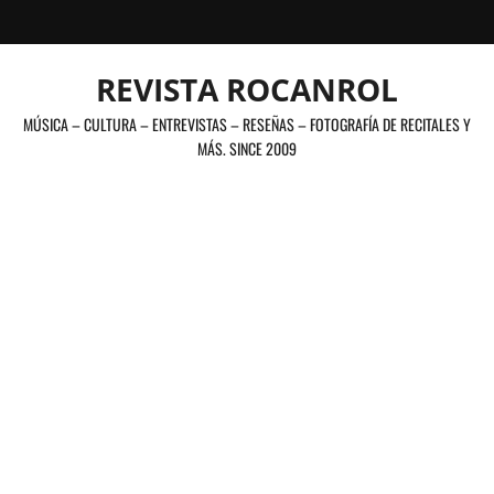
Saltar
al
contenido
REVISTA ROCANROL
MÚSICA – CULTURA – ENTREVISTAS – RESEÑAS – FOTOGRAFÍA DE RECITALES Y
MÁS. SINCE 2009