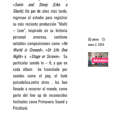
«
Swim and Sleep (Like a
portugues
Shark)
. Un par de
años más tarde,
a
regresan al estudio para registrar
Maquina:
su más reciente producción “Multi
Directo y
– Love”, inspirado en su historia
visceral
personal amorosa, contiene
admin
notables composiciones como «
He
enero 2, 2026
World is Crowed»
, «
Ur Life One
Night»
y «
Stage or Screen»
.
Su
Entrevistas
particular sonido lo – fi, y que en
cada álbum ha transitado por
Entrevista
sonidos como el pop, el funk
a la banda
psicodelico,entre otros , los han
japonesa
llevado a recorrer el mundo, como
Zoobombs
parte del line up de reconocidos
: Una
festivales como Primavera Sound y
energía
Pitchfork.
salvaje