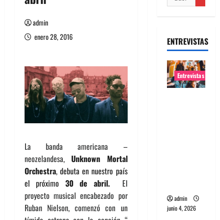
admin
enero 28, 2016
ENTREVISTAS
Entrevistas
Entrevista
banda
Evolfo:
Hablándol
La banda americana –
e
neozelandesa,
Unknown Mortal
directame
Orchestra
,
debuta en nuestro país
nte a tu
el próximo
30 de abril.
El
espíritu
proyecto musical encabezado por
admin
Ruban Nielson, comenzó con un
junio 4, 2026