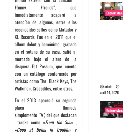
tímido estreno con la canción “
Ffunny Ffrends”, que
Entrevistas
inmediatamente acaparó la
atencíón de algunos, entre ellos
Entrevista
reconocidos sellos como Matador y
Rudy De
XL Records. Fue en el 2011 que el
Anda:
álbum debut y homónimo grabado
Conquista
en el sótano de su casa, salió al
ndo el
mercado bajo el alero de la
mundo,
disquera Fat Possum, que cuenta
una tocata
con un catálogo conformado por
a la vez
artistas como The Black Keys, The
admin
Walkmen, Crocodiles, entre otros.
abril 14, 2026
En el 2013 apareció su segunda
placa llamada
Entrevistas
simplemente
“II”,
del que destacan
tracks como «
From the Sun
«
,
Entrevista
«Good at Being in Trouble»
y
a banda