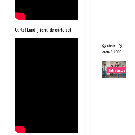
portugues
a
Maquina:
Directo y
Cartel Land (Tierra de cárteles)
visceral
admin
enero 2, 2026
Entrevistas
Entrevista
a la banda
japonesa
Zoobombs
: Una
energía
salvaje