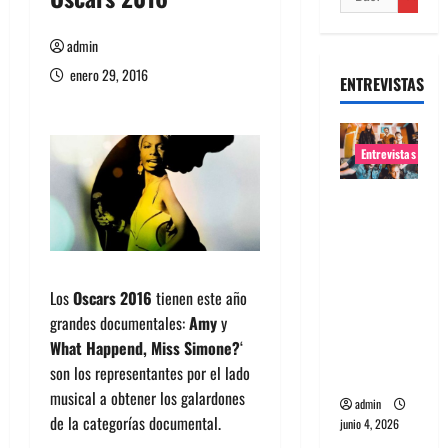
admin
enero 29, 2016
ENTREVISTAS
Entrevistas
Entrevista
banda
Evolfo:
Hablándol
Los
Oscars 2016
tienen este año
e
grandes documentales:
Amy
y
directame
What Happend, Miss Simone?
‘
nte a tu
son los representantes por el lado
espíritu
musical a obtener los galardones
admin
de la categorías documental.
junio 4, 2026