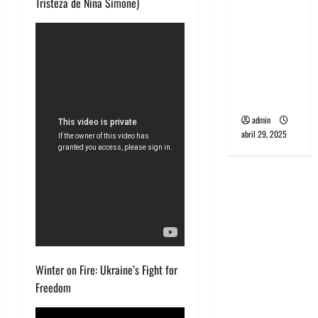
Tristeza de Nina Simone)
banda
PCR, No
Wave y Art
punk de
Corea del
Sur
admin
abril 29, 2025
Winter on Fire: Ukraine’s Fight for
Freedom