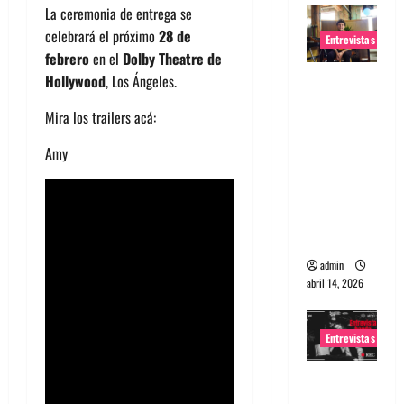
La ceremonia de entrega se
celebrará el próximo
28 de
Entrevistas
febrero
en el
Dolby Theatre de
Entrevista
Hollywood
, Los Ángeles.
Rudy De
Mira los trailers acá:
Anda:
Conquista
Amy
ndo el
mundo,
una tocata
a la vez
admin
abril 14, 2026
Entrevistas
Entrevista
a banda