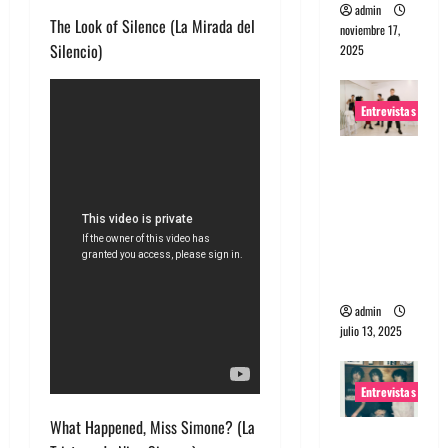
admin
The Look of Silence (La Mirada del
noviembre 17,
Silencio)
2025
Entrevistas
Entrevista
a The
Wants: Su
universo
distorsion
ado
admin
julio 13, 2025
Entrevistas
What Happened, Miss Simone? (La
Entrevista: