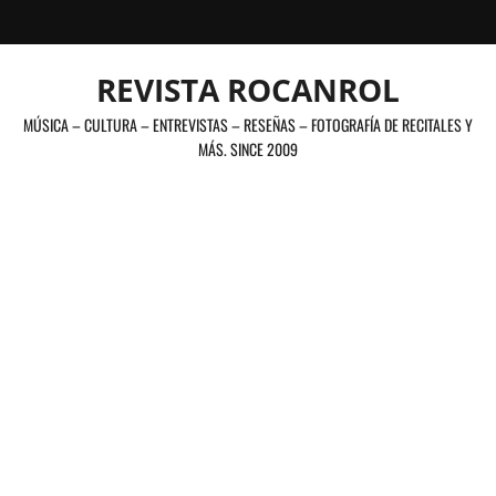
Saltar
al
contenido
REVISTA ROCANROL
MÚSICA – CULTURA – ENTREVISTAS – RESEÑAS – FOTOGRAFÍA DE RECITALES Y
MÁS. SINCE 2009