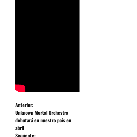
N
Anterior:
Unknown Mortal Orchestra
a
debutará en nuestro país en
abril
v
Siguiente: