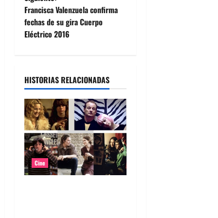
e
Francisca Valenzuela confirma
fechas de su gira Cuerpo
g
Eléctrico 2016
a
c
HISTORIAS RELACIONADAS
i
ó
n
d
Cine
e
Top 5: Soundtracks icónicos
e
para verdaderos melómanos
(parte 1)