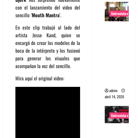
con el lanzamiento del video del
Entrevistas
sencillo ‘
Mouth Mantra
’.
En este clip trabajó al lado del
Entrevista
artista Jesse Kand, quien se
Rudy De
encargó de crear los modelos de la
Anda:
boca de la intérprete y los fusionó
Conquista
para generar los visuales que
ndo el
acompañan la voz del sencillo.
mundo,
una tocata
Mira aquí el original video:
a la vez
admin
abril 14, 2026
Entrevistas
Entrevista
a banda