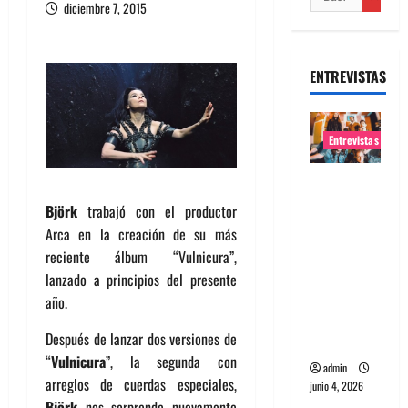
diciembre 7, 2015
ENTREVISTAS
Entrevistas
Entrevista
banda
Björk
trabajó con el productor
Evolfo:
Arca en la creación de su más
Hablándol
reciente álbum “Vulnicura”,
e
lanzado a principios del presente
directame
año.
nte a tu
Después de lanzar dos versiones de
espíritu
“
Vulnicura
”, la segunda con
admin
arreglos de cuerdas especiales,
junio 4, 2026
Björk
nos sorprende nuevamente