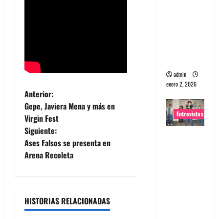
portugues
a
Maquina:
Directo y
visceral
admin
enero 2, 2026
N
Anterior:
Gepe, Javiera Mena y más en
a
Entrevistas
Virgin Fest
Siguiente:
v
Entrevista
Ases Falsos se presenta en
a la banda
e
Arena Recoleta
japonesa
Zoobombs
g
: Una
a
energía
HISTORIAS RELACIONADAS
salvaje