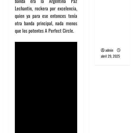
banda era la Argentina Paz
banda
Lechantin, rockera por excelencia,
PCR, No
quien ya para ese entonces tenía
Wave y Art
otra banda principal, nada menos
punk de
que los potentes A Perfect Circle.
Corea del
Sur
admin
abril 29, 2025