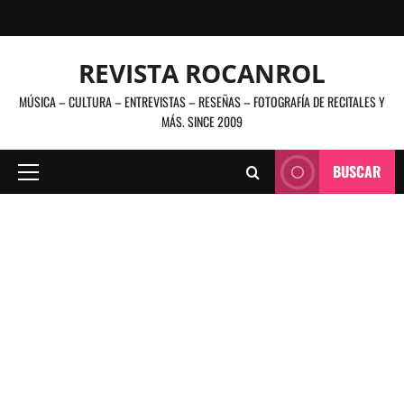
Saltar
al
contenido
REVISTA ROCANROL
MÚSICA – CULTURA – ENTREVISTAS – RESEÑAS – FOTOGRAFÍA DE RECITALES Y
MÁS. SINCE 2009
BUSCAR
Menú
principal