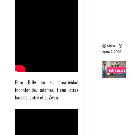
portugues
a
Maquina:
Directo y
visceral
admin
enero 2, 2026
Entrevistas
Pero Billy en su creatividad
Entrevista
incontenida, además tiene otras
a la banda
bandas, entre ella, Zwan.
japonesa
Zoobombs
: Una
energía
salvaje