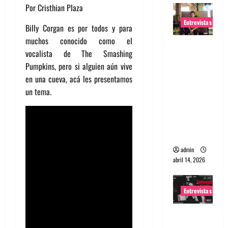
Por Cristhian Plaza
Entrevistas
Billy Corgan es por todos y para
muchos conocido como el
Entrevista
vocalista de The Smashing
Rudy De
Pumpkins, pero si alguien aún vive
Anda:
en una cueva, acá les presentamos
Conquista
un tema.
ndo el
mundo,
una tocata
a la vez
admin
abril 14, 2026
Entrevistas
Entrevista
a banda