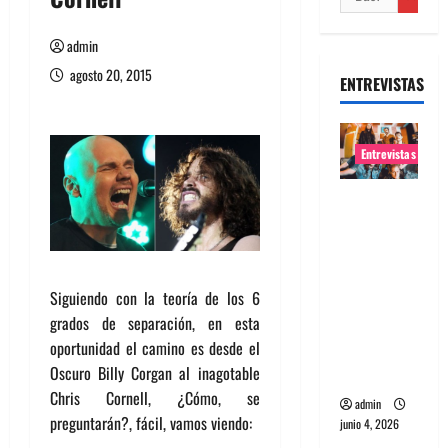
admin
agosto 20, 2015
ENTREVISTAS
Entrevistas
Entrevista
banda
Evolfo:
Hablándol
Siguiendo con la teoría de los 6
e
grados de separación, en esta
directame
oportunidad el camino es desde el
nte a tu
Oscuro Billy Corgan al inagotable
espíritu
Chris Cornell, ¿Cómo, se
admin
preguntarán?, fácil, vamos viendo:
junio 4, 2026