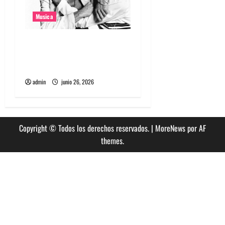
Musica
The Rolling Stones estrenó
nuevo single llamado
Jealous Lover
admin
junio 26, 2026
Copyright © Todos los derechos reservados.
|
MoreNews
por AF
themes.