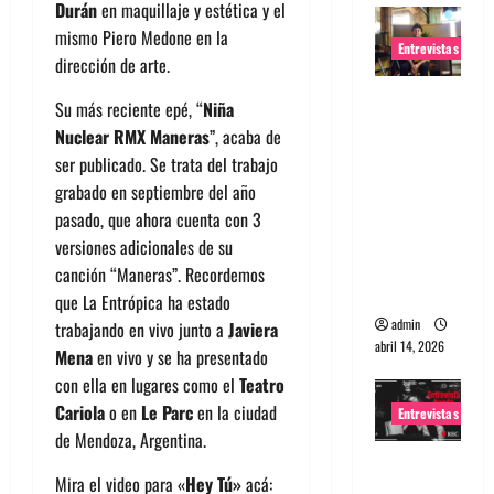
Durán
en maquillaje y estética y el
mismo Piero Medone en la
Entrevistas
dirección de arte.
Entrevista
Su más reciente epé, “
Niña
Rudy De
Nuclear RMX Maneras
”, acaba de
Anda:
ser publicado. Se trata del trabajo
Conquista
grabado en septiembre del año
ndo el
pasado, que ahora cuenta con 3
mundo,
versiones adicionales de su
una tocata
canción “Maneras”. Recordemos
a la vez
que La Entrópica ha estado
admin
trabajando en vivo junto a
Javiera
abril 14, 2026
Mena
en vivo y se ha presentado
con ella en lugares como el
Teatro
Cariola
o en
Le Parc
en la ciudad
Entrevistas
de Mendoza, Argentina.
Entrevista
Mira el video para «
Hey Tú»
acá:
a banda