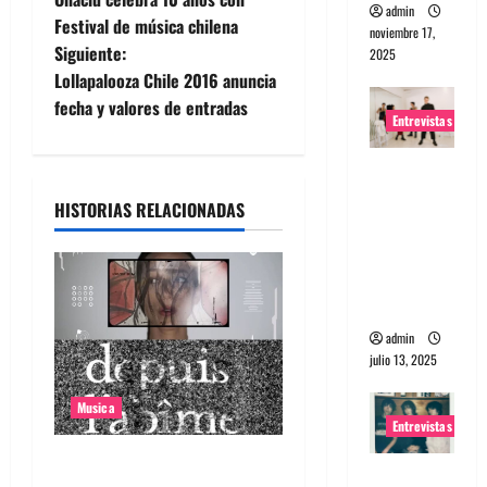
admin
a
Festival de música chilena
noviembre 17,
Siguiente:
2025
v
Lollapalooza Chile 2016 anuncia
e
fecha y valores de entradas
Entrevistas
g
Entrevista
a
a The
HISTORIAS RELACIONADAS
Wants: Su
c
universo
distorsion
i
ado
ó
admin
julio 13, 2025
n
Musica
d
Entrevistas
Canciones recomendadas
e
Entrevista: