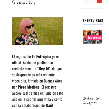
agosto 5, 2015
ENTREVISTAS
Entrevistas
Entrevista
banda
El regreso de
La Entrópica
ya es
Evolfo:
oficial. Acaba de publicar su
Hablándol
reciente sencillo “
Hey Tú
”, del que
e
se desprende su más reciente
directame
video clip, filmado en Buenos Aires
nte a tu
por
Piero Medone
. El registro
espíritu
audiovisual se hizo en junio de este
admin
año en la capital argentina y contó
junio 4, 2026
con la colaboración de
Raúl