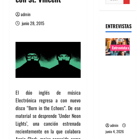
admin
junio 28, 2015
ENTREVISTAS
Entrevistas
Entrevista
banda
Evolfo:
Hablándol
El dúo inglés de música
e
Electrónica regresa a con nuevo
directame
disco “Born in the Echoes”. De ese
nte a tu
material se desprende ‘Under Neon
espíritu
Lights’, una canción estrenada
admin
recientemente en la que colabora
junio 4, 2026