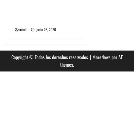
The Rolling Stones estrenó
nuevo single llamado
Jealous Lover
admin
junio 26, 2026
Copyright © Todos los derechos reservados.
|
MoreNews
por AF
themes.