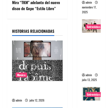
e
Mira “TKM” adelanto del nuevo
admin
noviembre 17,
disco de Gepe “Estilo Libre”
g
2025
a
Entrevistas
HISTORIAS RELACIONADAS
c
Entrevista
i
a The
Wants: Su
ó
universo
distorsion
n
ado
d
admin
Musica
julio 13, 2025
e
Canciones recomendadas
e
para el 2026
Entrevistas
admin
julio 12, 2026
n
Entrevista: