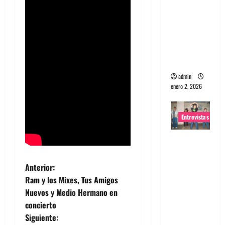
portugues
a
Maquina:
Directo y
visceral
admin
enero 2, 2026
Entrevistas
Entrevista
a la banda
japonesa
N
Anterior:
Zoobombs
Ram y los Mixes, Tus Amigos
a
: Una
Nuevos y Medio Hermano en
energía
concierto
v
salvaje
Siguiente: