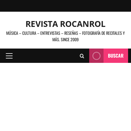
Saltar
al
contenido
REVISTA ROCANROL
MÚSICA – CULTURA – ENTREVISTAS – RESEÑAS – FOTOGRAFÍA DE RECITALES Y
MÁS. SINCE 2009
BUSCAR
Menú
principal