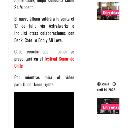
Annie Clark, mejor conocida como
St. Vincent.
Entrevistas
El nuevo álbum saldrá a la venta el
Entrevista
17 de julio vía Astralwerks e
Rudy De
incluirá otras colaboraciones con
Anda:
Beck, Cate Le Bon y Ali Love.
Conquista
Cabe recordar que la banda se
ndo el
presentará en el
festival Sonar de
mundo,
Chile
una tocata
a la vez
Por mientras mira el video
para Under Neon Lights
admin
abril 14, 2026
Entrevistas
Entrevista
a banda