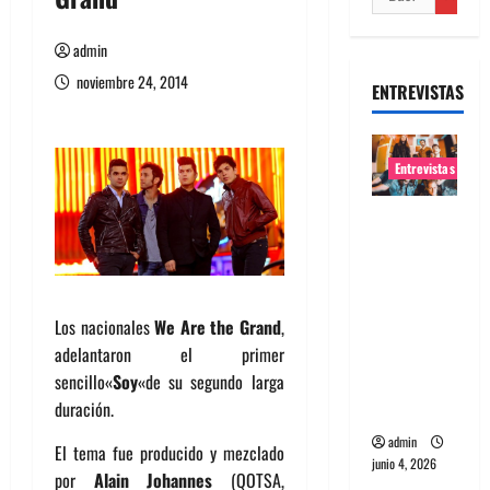
admin
noviembre 24, 2014
ENTREVISTAS
Entrevistas
Entrevista
banda
Evolfo:
Hablándol
Los nacionales
We Are the Grand
,
e
adelantaron el primer
directame
sencillo
«
Soy
«
de su segundo larga
nte a tu
duración.
espíritu
admin
El tema fue producido y mezclado
junio 4, 2026
por
Alain Johannes
(QOTSA,