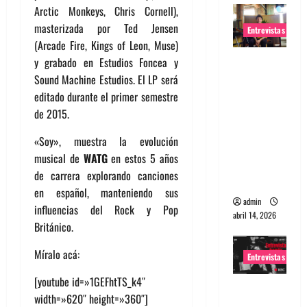
Arctic Monkeys, Chris Cornell),
masterizada por Ted Jensen
Entrevistas
(Arcade Fire, Kings of Leon, Muse)
Entrevista
y grabado en Estudios Foncea y
Rudy De
Sound Machine Estudios. El LP será
Anda:
editado durante el primer semestre
Conquista
de 2015.
ndo el
«Soy», muestra la evolución
mundo,
musical de
WATG
en estos 5 años
una tocata
de carrera explorando canciones
a la vez
en español, manteniendo sus
admin
influencias del Rock y Pop
abril 14, 2026
Británico.
Míralo acá:
Entrevistas
[youtube id=»1GEFhtTS_k4″
Entrevista
width=»620″ height=»360″]
a banda