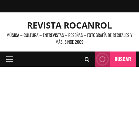
Saltar
al
contenido
REVISTA ROCANROL
MÚSICA – CULTURA – ENTREVISTAS – RESEÑAS – FOTOGRAFÍA DE RECITALES Y
MÁS. SINCE 2009
BUSCAR
Menú
principal