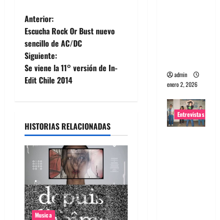
portugues
N
Anterior:
a
Escucha Rock Or Bust nuevo
Maquina:
a
sencillo de AC/DC
Directo y
Siguiente:
v
visceral
Se viene la 11° versión de In-
admin
e
Edit Chile 2014
enero 2, 2026
g
Entrevistas
a
HISTORIAS RELACIONADAS
Entrevista
c
a la banda
japonesa
i
Zoobombs
ó
: Una
energía
n
salvaje
Musica