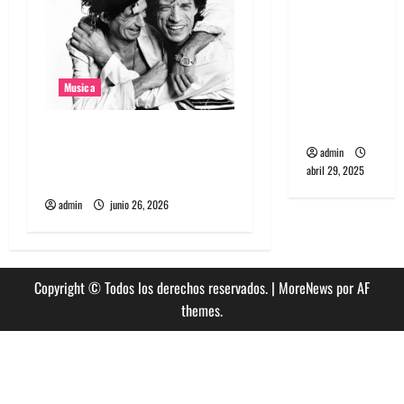
banda
PCR, No
Wave y Art
punk de
Musica
Corea del
Sur
The Rolling Stones estrenó
admin
nuevo single llamado
abril 29, 2025
Jealous Lover
admin
junio 26, 2026
Copyright © Todos los derechos reservados.
|
MoreNews
por AF
themes.