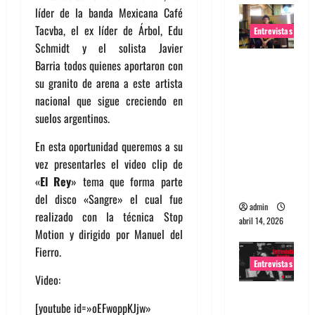
líder de la banda Mexicana Café
Tacvba, el ex líder de Árbol, Edu
Entrevistas
Schmidt y el solista Javier
Entrevista
Barria todos quienes aportaron con
Rudy De
su granito de arena a este artista
Anda:
nacional que sigue creciendo en
Conquista
suelos argentinos.
ndo el
En esta oportunidad queremos a su
mundo,
vez presentarles el video clip de
una tocata
«
El Rey
» tema que forma parte
a la vez
del disco «Sangre» el cual fue
admin
realizado con la técnica Stop
abril 14, 2026
Motion y dirigido por Manuel del
Fierro.
Entrevistas
Video:
Entrevista
[youtube id=»oEFwoppKJjw»
a banda