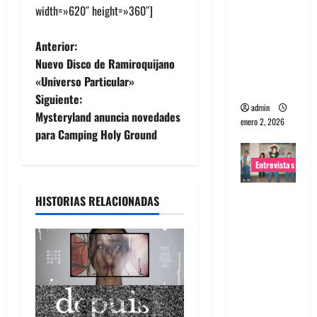
width=»620″ height=»360″]
portugues
a
N
Anterior:
Maquina:
Nuevo Disco de Ramiroquijano
Directo y
a
«Universo Particular»
visceral
Siguiente:
v
admin
Mysteryland anuncia novedades
enero 2, 2026
e
para Camping Holy Ground
g
Entrevistas
a
Entrevista
HISTORIAS RELACIONADAS
a la banda
c
japonesa
Zoobombs
i
: Una
ó
energía
salvaje