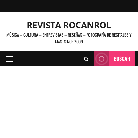
Saltar
al
contenido
REVISTA ROCANROL
MÚSICA – CULTURA – ENTREVISTAS – RESEÑAS – FOTOGRAFÍA DE RECITALES Y
MÁS. SINCE 2009
BUSCAR
Menú
principal