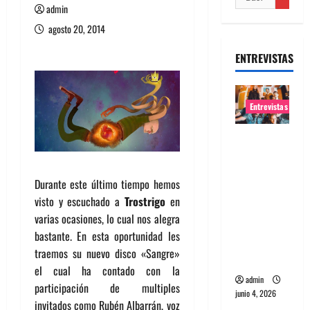
admin
agosto 20, 2014
ENTREVISTAS
Entrevistas
Entrevista
banda
Evolfo:
Durante este último tiempo hemos
Hablándol
visto y escuchado a
Trostrigo
en
e
varias ocasiones, lo cual nos alegra
directame
bastante. En esta oportunidad les
nte a tu
traemos su nuevo disco «Sangre»
espíritu
el cual ha contado con la
admin
participación de multiples
junio 4, 2026
invitados como Rubén Albarrán, voz