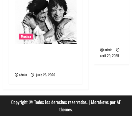
banda
PCR, No
Wave y Art
punk de
Corea del
Musica
Sur
admin
The Rolling Stones estrenó
abril 29, 2025
nuevo single llamado
Jealous Lover
admin
junio 26, 2026
Copyright © Todos los derechos reservados.
|
MoreNews
por AF
themes.