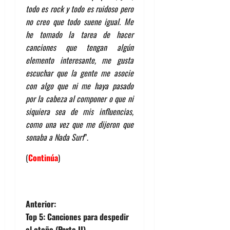
todo es rock y todo es ruidoso pero
no creo que todo suene igual. Me
he tomado la tarea de hacer
canciones que tengan algún
elemento interesante, me gusta
escuchar que la gente me asocie
con algo que ni me haya pasado
por la cabeza al componer o que ni
siquiera sea de mis influencias,
como una vez que me dijeron que
sonaba a Nada Surf
”.
(
Continúa
)
N
Anterior:
Top 5: Canciones para despedir
a
el otoño (Parte II)