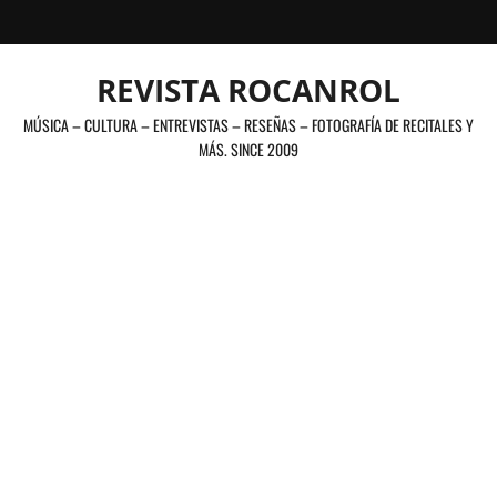
Saltar
al
contenido
REVISTA ROCANROL
MÚSICA – CULTURA – ENTREVISTAS – RESEÑAS – FOTOGRAFÍA DE RECITALES Y
MÁS. SINCE 2009