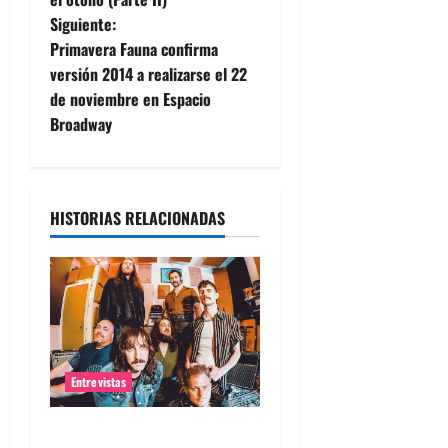
Siguiente:
v
Primavera Fauna confirma
e
versión 2014 a realizarse el 22
de noviembre en Espacio
g
Broadway
a
c
HISTORIAS RELACIONADAS
i
ó
n
d
Entrevistas
e
Entrevista banda Evolfo: