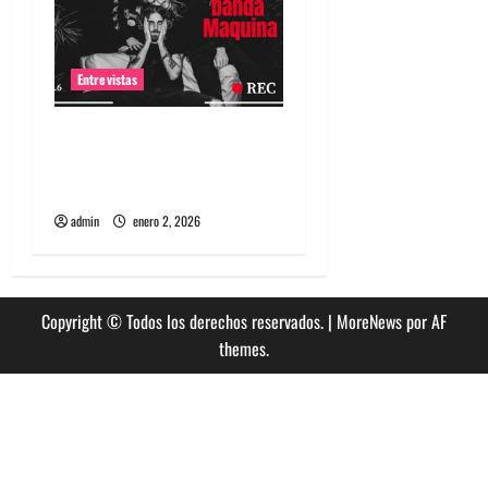
Entrevistas
Entrevista a banda
portuguesa Maquina:
Directo y visceral
admin
enero 2, 2026
Copyright © Todos los derechos reservados.
|
MoreNews
por AF
themes.