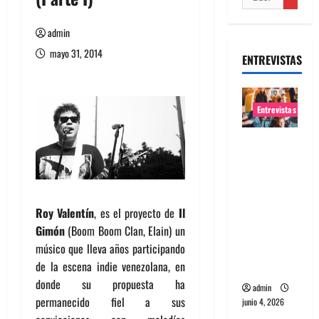
admin
mayo 31, 2014
ENTREVISTAS
Entrevistas
Entrevista
banda
Evolfo:
Hablándol
Roy Valentín
, es el proyecto de
Il
e
Gimón
(Boom Boom Clan, Elain) un
directame
músico que lleva años participando
nte a tu
de la escena indie venezolana, en
espíritu
donde su propuesta ha
admin
permanecido fiel a sus
junio 4, 2026