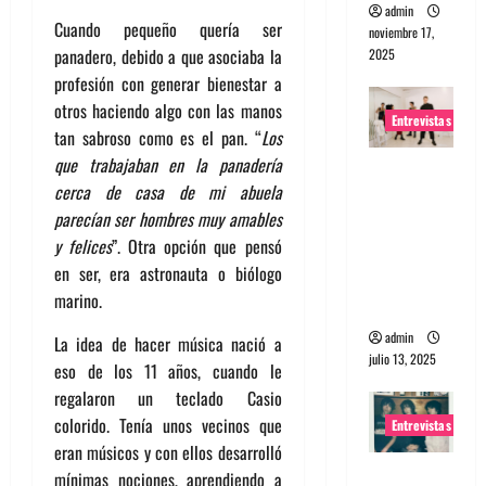
admin
Cuando pequeño quería ser
noviembre 17,
panadero, debido a que asociaba la
2025
profesión con generar bienestar a
otros haciendo algo con las manos
Entrevistas
tan sabroso como es el pan. “
Los
que trabajaban en la panadería
Entrevista
cerca de casa de mi abuela
a The
parecían ser hombres muy amables
Wants: Su
y felices
”. Otra opción que pensó
universo
en ser, era astronauta o biólogo
distorsion
marino.
ado
admin
La idea de hacer música nació a
julio 13, 2025
eso de los 11 años, cuando le
regalaron un teclado Casio
colorido. Tenía unos vecinos que
Entrevistas
eran músicos y con ellos desarrolló
Entrevista:
mínimas nociones, aprendiendo a