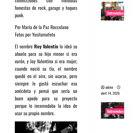
convicciones con melodías
honestas de rock, garage y toques
Entrevistas
punk.
Entrevista
Por María de la Paz Roccolano
Rudy De
Fotos por Yositomofoto
Anda:
El nombre
Roy Valentín
lo ideó su
Conquista
abuelo para su hijo menor si era
ndo el
varón, y Joy Valentina si era mujer,
mundo,
cuando nació su tía, el nombre
una tocata
quedó en el aire, sin usarse, pero
a la vez
siempre le gustó escuchar esa
admin
anécdota y pensó que sería un
abril 14, 2026
buen apodo para su proyecto
porque le incomodaba la idea de
Entrevistas
usar su propio nombre.
Entrevista
a banda