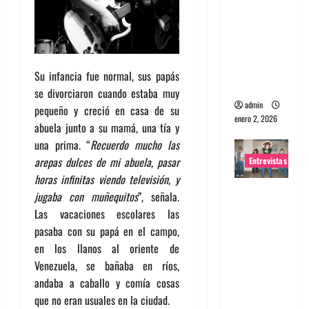
portugues
a
Maquina:
Directo y
Su infancia fue normal, sus papás
visceral
se divorciaron cuando estaba muy
admin
pequeño y creció en casa de su
enero 2, 2026
abuela junto a su mamá, una tía y
una prima. “
Recuerdo mucho las
arepas dulces de mi abuela, pasar
Entrevistas
horas infinitas viendo televisión, y
Entrevista
jugaba con muñequitos
”, señala.
a la banda
Las vacaciones escolares las
japonesa
pasaba con su papá en el campo,
Zoobombs
en los llanos al oriente de
: Una
Venezuela, se bañaba en ríos,
energía
andaba a caballo y comía cosas
salvaje
que no eran usuales en la ciudad.