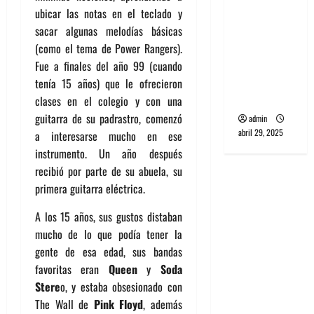
banda
ubicar las notas en el teclado y
PCR, No
sacar algunas melodías básicas
Wave y Art
(como el tema de Power Rangers).
punk de
Fue a finales del año 99 (cuando
Corea del
tenía 15 años) que le ofrecieron
Sur
clases en el colegio y con una
guitarra de su padrastro, comenzó
admin
abril 29, 2025
a interesarse mucho en ese
instrumento. Un año después
recibió por parte de su abuela, su
primera guitarra eléctrica.
A los 15 años, sus gustos distaban
mucho de lo que podía tener la
gente de esa edad, sus bandas
favoritas eran
Queen
y
Soda
Stere
o, y estaba obsesionado con
The Wall de
Pink Floyd
, además