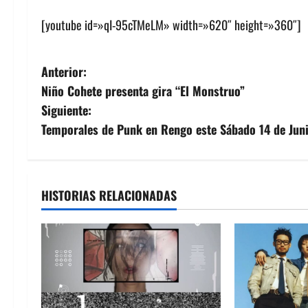
[youtube id=»qI-95cTMeLM» width=»620″ height=»360″]
N
Anterior:
Niño Cohete presenta gira “El Monstruo”
a
Siguiente:
v
Temporales de Punk en Rengo este Sábado 14 de Jun
e
g
HISTORIAS RELACIONADAS
a
c
i
ó