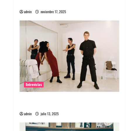
energía salvaje
admin
noviembre 17, 2025
Entrevistas
Entrevista a The Wants: Su universo
distorsionado
admin
julio 13, 2025