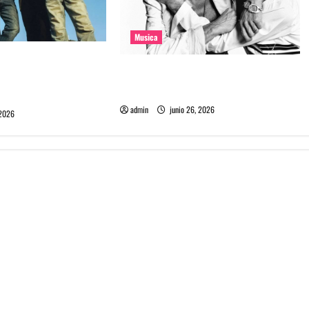
Musica
e la banda coreana
The Rolling Stones estrenó nuevo
mado Molecular
single llamado Jealous Lover
admin
junio 26, 2026
 2026