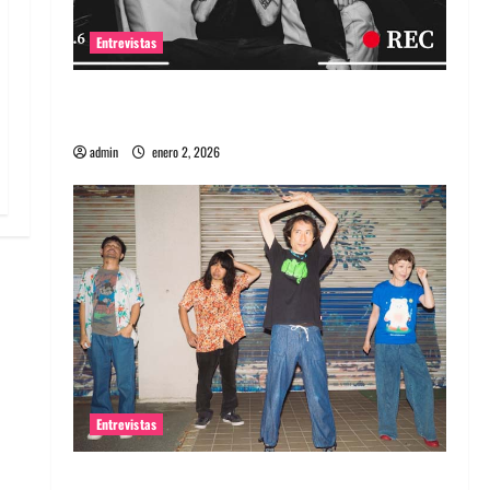
Entrevistas
Entrevista a banda portuguesa Maquina:
Directo y visceral
admin
enero 2, 2026
Entrevistas
Entrevista a la banda japonesa Zoobombs: Una