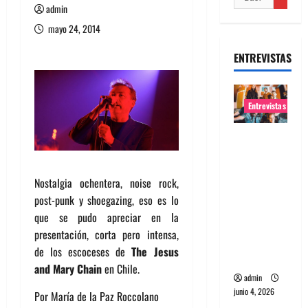
admin
mayo 24, 2014
ENTREVISTAS
Entrevistas
Entrevista
banda
Evolfo:
Nostalgia ochentera, noise rock,
Hablándol
post-punk y shoegazing, eso es lo
e
que se pudo apreciar en la
directame
presentación, corta pero intensa,
nte a tu
de los escoceses de
The Jesus
espíritu
and Mary Chain
en Chile.
admin
junio 4, 2026
Por María de la Paz Roccolano