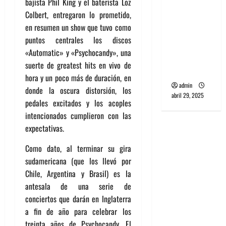
bajista Phil King y el baterista Loz
banda
Colbert, entregaron lo prometido,
PCR, No
en resumen un show que tuvo como
Wave y Art
puntos centrales los discos
punk de
«Automatic» y «Psychocandy», una
Corea del
suerte de greatest hits en vivo de
Sur
hora y un poco más de duración, en
admin
donde la oscura distorsión, los
abril 29, 2025
pedales excitados y los acoples
intencionados cumplieron con las
expectativas.
Como dato, al terminar su gira
sudamericana (que los llevó por
Chile, Argentina y Brasil) es la
antesala de una serie de
conciertos que darán en Inglaterra
a fin de año para celebrar los
treinta años de Psychocandy. El