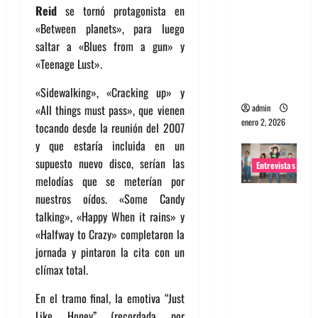
Reid
se tornó protagonista en
portugues
«Between planets», para luego
a
saltar a «Blues from a gun» y
Maquina:
«Teenage Lust».
Directo y
visceral
«Sidewalking», «Cracking up» y
admin
«All things must pass», que vienen
enero 2, 2026
tocando desde la reunión del 2007
y que estaría incluida en un
supuesto nuevo disco, serían las
Entrevistas
melodías que se meterían por
Entrevista
nuestros oídos. «Some Candy
a la banda
talking», «Happy When it rains» y
japonesa
«Halfway to Crazy» completaron la
Zoobombs
jornada y pintaron la cita con un
: Una
clímax total.
energía
En el tramo final, la emotiva “Just
salvaje
Like Honey” (recordada por