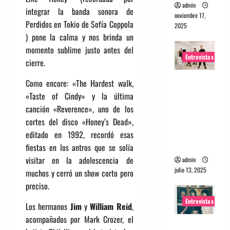
admin
integrar la banda sonora de
noviembre 17,
Perdidos en Tokio de Sofía Coppola
2025
) pone la calma y nos brinda un
momento sublime justo antes del
Entrevistas
cierre.
Entrevista
Como encore: «The Hardest walk,
a The
«Taste of Cindy» y la última
Wants: Su
canción «Reverence», uno de los
universo
cortes del disco «Honey’s Dead»,
distorsion
editado en 1992, recordó esas
ado
fiestas en los antros que se solía
visitar en la adolescencia de
admin
julio 13, 2025
muchos y cerró un show corto pero
preciso.
Entrevistas
Los hermanos
Jim
y
William Reid
,
acompañados por Mark Crozer, el
Entrevista: