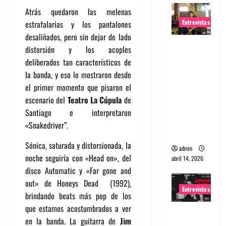
Atrás quedaron las melenas
Entrevistas
estrafalarias y los pantalones
desaliñados, pero sin dejar de lado
Entrevista
distorsión y los acoples
Rudy De
deliberados tan característicos de
Anda:
la banda, y eso lo mostraron desde
Conquista
el primer momento que pisaron el
ndo el
escenario del
Teatro La Cúpula
de
mundo,
Santiago e interpretaron
una tocata
«Snakedriver”.
a la vez
Sónica, saturada y distorsionada, la
admin
noche seguiría con «Head on», del
abril 14, 2026
disco Automatic y «Far gone and
out» de Honeys Dead (1992),
Entrevistas
brindando beats más pop de los
que estamos acostumbrados a ver
Entrevista
en la banda. La guitarra de
Jim
a banda