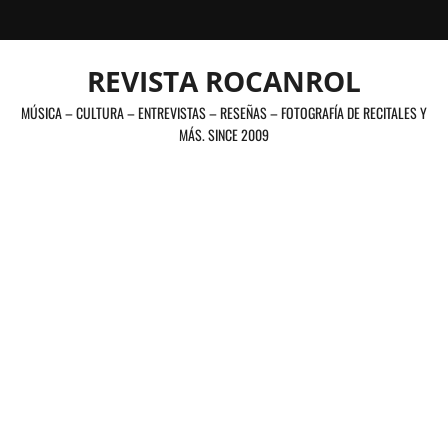
Saltar
al
contenido
REVISTA ROCANROL
MÚSICA – CULTURA – ENTREVISTAS – RESEÑAS – FOTOGRAFÍA DE RECITALES Y
MÁS. SINCE 2009