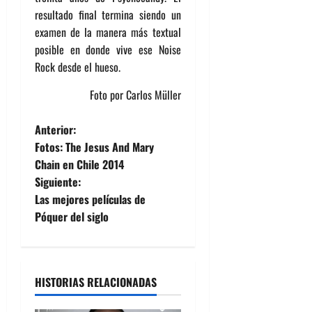
resultado final termina siendo un
examen de la manera más textual
posible en donde vive ese Noise
Rock desde el hueso.
Foto por Carlos Müller
N
Anterior:
Fotos: The Jesus And Mary
a
Chain en Chile 2014
Siguiente:
v
Las mejores películas de
e
Póquer del siglo
g
a
HISTORIAS RELACIONADAS
c