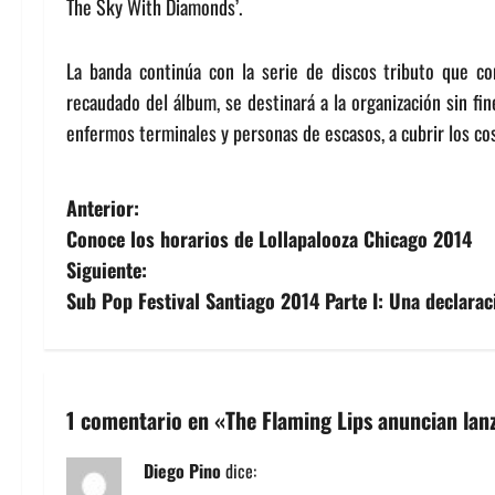
The Sky With Diamonds’.
La banda continúa con la serie de discos tributo que 
recaudado del álbum, se destinará a la organización sin fi
enfermos terminales y personas de escasos, a cubrir los co
N
Anterior:
Conoce los horarios de Lollapalooza Chicago 2014
a
Siguiente:
v
Sub Pop Festival Santiago 2014 Parte I: Una declara
e
g
1 comentario en «
The Flaming Lips anuncian lan
a
Diego Pino
dice:
c