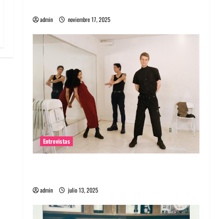
energía salvaje
admin
noviembre 17, 2025
Entrevistas
Entrevista a The Wants: Su universo
distorsionado
admin
julio 13, 2025