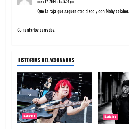
mayo 17, 2014 a las 5:04 pm
i
Que la raja que saquen otro disco y con Moby colabo
ó
Comentarios cerrados.
n
d
e
HISTORIAS RELACIONADAS
e
n
t
r
Noticias
a
Noticias