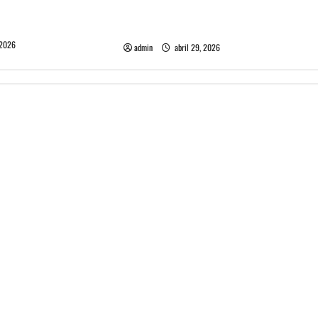
e Depeche Mode en
Grimes lanzará nuevo disco este
ra 2027
2026 llamado Psy Opera
 2026
admin
abril 29, 2026