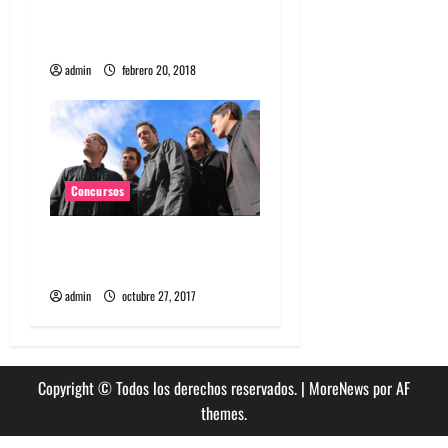
para ver a Red Fang en
Espacio San Diego
admin
febrero 20, 2018
Concursos
Concurso gana entradas
para ver a K2 en la Batuta
admin
octubre 27, 2017
Copyright © Todos los derechos reservados.
|
MoreNews
por AF
themes.