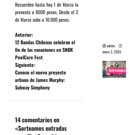
Recuerden hasta hoy 1 de Marzo la
portugues
preventa a 8000 pesos. Desde el 2
a
de Marzo sube a 10.000 pesos.
Maquina:
Directo y
N
Anterior:
visceral
12 Bandas Chilenas celebran el
a
admin
fin de las vacaciones en SNBK
enero 2, 2026
PoolCore Fest
v
Siguiente:
Entrevistas
e
Conoce el nuevo proyecto
urbano de James Murphy:
Entrevista
g
Subway Simphony
a la banda
a
japonesa
Zoobombs
c
: Una
14 comentarios en
energía
i
«
Sorteamos entradas
salvaje