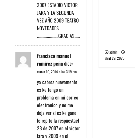
s
banda
2007 ESTADIO VICTOR
PCR, No
JARA Y LA SEGUNDA
Wave y Art
VEZ AÑO 2009 TEATRO
punk de
NOVEDADES
Corea del
…………………..GRACIAS……
Sur
admin
francisco manuel
abril 29, 2025
ramirez peña
dice:
marzo 10, 2014 a las 3:19 pm
ya cabros nuevamente
es ke tengo un
problema en mi correo
electronico y no me
deja ver si es ke gane
le repito la respuestael
28 del2007 en el victor
jara y 2009 en el