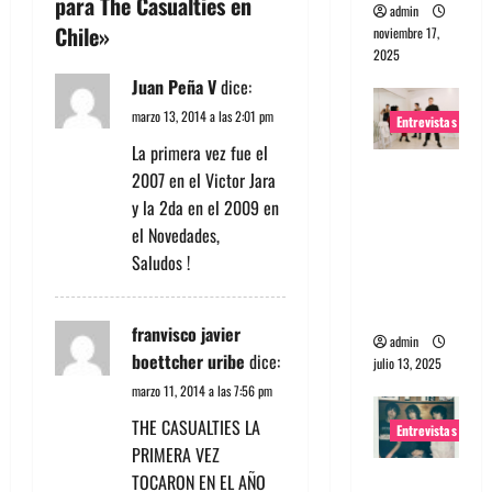
ó
para The Casualties en
admin
Chile
»
noviembre 17,
n
2025
Juan Peña V
dice:
d
marzo 13, 2014 a las 2:01 pm
Entrevistas
e
La primera vez fue el
Entrevista
2007 en el Victor Jara
e
a The
y la 2da en el 2009 en
Wants: Su
n
el Novedades,
universo
Saludos !
t
distorsion
ado
r
franvisco javier
admin
boettcher uribe
dice:
julio 13, 2025
a
marzo 11, 2014 a las 7:56 pm
d
THE CASUALTIES LA
Entrevistas
PRIMERA VEZ
a
Entrevista:
TOCARON EN EL AÑO