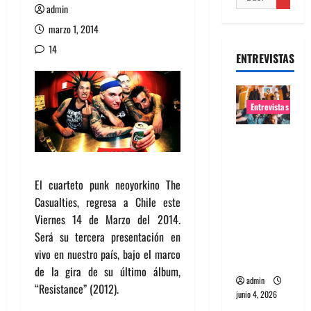
admin
marzo 1, 2014
14
ENTREVISTAS
Entrevistas
Entrevista
banda
Evolfo:
El cuarteto punk neoyorkino The
Hablándol
Casualties, regresa a Chile este
e
Viernes 14 de Marzo del 2014.
directame
Será su tercera presentación en
nte a tu
vivo en nuestro país, bajo el marco
espíritu
de la gira de su último álbum,
admin
“Resistance” (2012).
junio 4, 2026