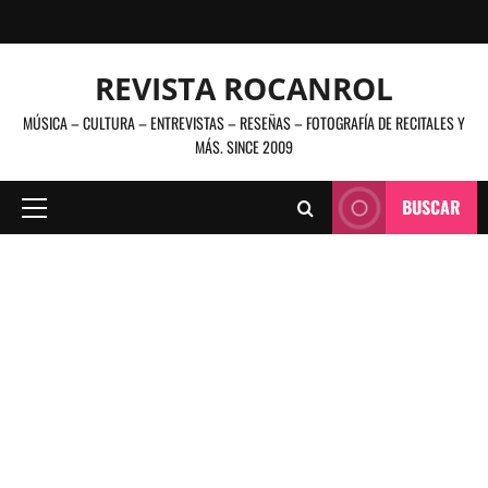
Saltar
al
contenido
REVISTA ROCANROL
MÚSICA – CULTURA – ENTREVISTAS – RESEÑAS – FOTOGRAFÍA DE RECITALES Y
MÁS. SINCE 2009
BUSCAR
Menú
principal