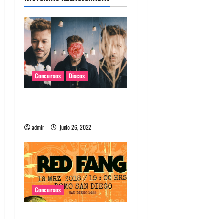
Concursos
Discos
Gael presenta su esperado
álbum «Tú, Tan Yo»
admin
junio 26, 2022
Concursos
Concursa y gana entradas