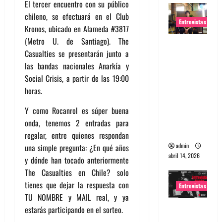
El tercer encuentro con su público
chileno, se efectuará en el Club
Entrevistas
Kronos, ubicado en Alameda #3817
(Metro U. de Santiago). The
Entrevista
Casualties se presentarán junto a
Rudy De
las bandas nacionales Anarkía y
Anda:
Social Crisis, a partir de las 19:00
Conquista
horas.
ndo el
mundo,
Y como Rocanrol es súper buena
una tocata
onda, tenemos 2 entradas para
a la vez
regalar, entre quienes respondan
admin
una simple pregunta: ¿En qué años
abril 14, 2026
y dónde han tocado anteriormente
The Casualties en Chile? solo
tienes que dejar la respuesta con
Entrevistas
TU NOMBRE y MAIL real, y ya
Entrevista
estarás participando en el sorteo.
a banda