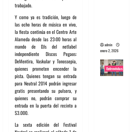
trabajado.
portugues
a
Y como ya es tradición, luego de
Maquina:
las ocho horas de música en vivo,
Directo y
la fiesta continúa en el Centro Arte
visceral
Alameda desde las 23:00 horas al
admin
mando de DJs del netlabel
enero 2, 2026
independiente Discos Pegaos:
DeMentira, Vaskular y Tonossepia,
quienes prometen encender la
Entrevistas
pista. Quienes tengan su entrada
Entrevista
para Neutral 2014 podrán ingresar
a la banda
gratis presentando su pulsera, y
japonesa
quienes no, podrán comprar su
Zoobombs
entrada en la puerta del recinto a
: Una
$3.000.
energía
La sexta edición del Festival
salvaje
Neutral se realizará el sábado 1 de