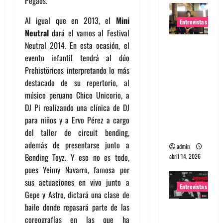
Pegaos.
Al igual que en 2013, el
Mini
Entrevistas
Neutral
dará el vamos al Festival
Entrevista
Neutral 2014. En esta ocasión, el
Rudy De
evento infantil tendrá al dúo
Anda:
Prehistöricos interpretando lo más
Conquista
destacado de su repertorio, al
ndo el
músico peruano Chico Unicorio, a
mundo,
DJ Pi realizando una clínica de DJ
una tocata
para niños y a Ervo Pérez a cargo
a la vez
del taller de circuit bending,
además de presentarse junto a
admin
Bending Toyz. Y eso no es todo,
abril 14, 2026
pues Yeimy Navarro, famosa por
sus actuaciones en vivo junto a
Entrevistas
Gepe y Astro, dictará una clase de
baile donde repasará parte de las
Entrevista
coreografías en las que ha
a banda