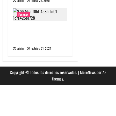
admin
marzo 25, 2025
Eventos
Algorecords celebra 22°
aniversario con festival
gratuito en Perrera
admin
octubre 21, 2024
Copyright © Todos los derechos reservados.
|
MoreNews
por AF
themes.