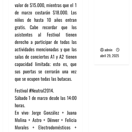
banda
valor de $15.000, mientras que el 1
PCR, No
de marzo costarán $18.000. Los
Wave y Art
niños de hasta 10 años entran
punk de
gratis. Cabe recordar que los
Corea del
asistentes al Festival tienen
Sur
derecho a participar de todas las
actividades mencionadas y que las
admin
abril 29, 2025
salas de conciertos A1 y A2 tienen
capacidad limitada; esto es, que
sus puertas se cerrarán una vez
que se ocupen todas las butacas.
Festival #Neutral2014.
Sábado 1 de marzo desde las 14:00
horas.
En vivo: Jorge González + Juana
Molina + Astro + Dënver + Felicia
Morales + Electrodomésticos +