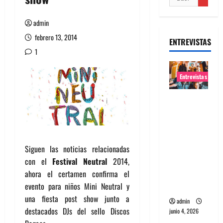
admin
febrero 13, 2014
ENTREVISTAS
1
Entrevistas
Entrevista
banda
Evolfo:
Hablándol
Siguen las noticias relacionadas
e
con el
Festival Neutral
2014,
directame
ahora el certamen confirma el
nte a tu
evento para niños Mini Neutral y
espíritu
una fiesta post show junto a
admin
destacados DJs del sello Discos
junio 4, 2026