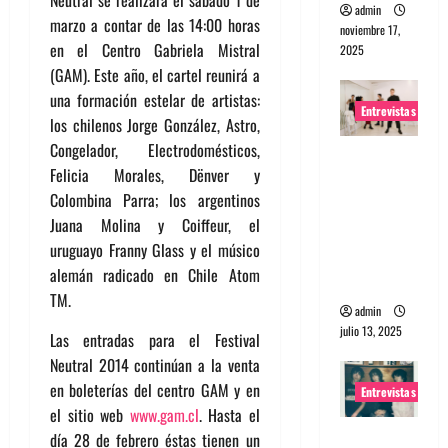
admin
marzo a contar de las 14:00 horas
noviembre 17,
en el Centro Gabriela Mistral
2025
(GAM). Este año, el cartel reunirá a
una formación estelar de artistas:
Entrevistas
los chilenos Jorge González, Astro,
Congelador, Electrodomésticos,
Entrevista
Felicia Morales, Dënver y
a The
Colombina Parra; los argentinos
Wants: Su
Juana Molina y Coiffeur, el
universo
uruguayo Franny Glass y el músico
distorsion
alemán radicado en Chile Atom
ado
TM.
admin
julio 13, 2025
Las entradas para el Festival
Neutral 2014 continúan a la venta
en boleterías del centro GAM y en
Entrevistas
el sitio web
www.gam.cl
. Hasta el
Entrevista:
día 28 de febrero éstas tienen un