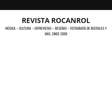
Saltar
al
contenido
REVISTA ROCANROL
MÚSICA – CULTURA – ENTREVISTAS – RESEÑAS – FOTOGRAFÍA DE RECITALES Y
MÁS. SINCE 2009