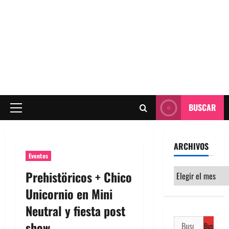
BUSCAR
Menú
principal
ARCHIVOS
Eventos
Archivos
Prehistöricos + Chico
Unicornio en Mini
Neutral y fiesta post
Buscar:
show