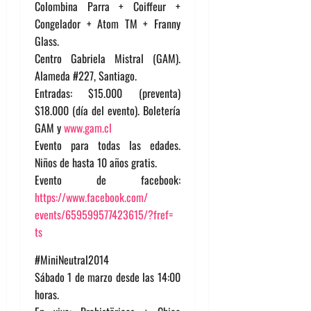
Colombina Parra + Coiffeur +
Congelador + Atom TM + Franny
Glass.
Centro Gabriela Mistral (GAM).
Alameda #227, Santiago.
Entradas: $15.000 (preventa)
$18.000 (día del evento). Boletería
GAM y
www.gam.cl
Evento para todas las edades.
Niños de hasta 10 años gratis.
Evento de facebook:
https://www.facebook.com/
events/659599577423615/?fref=
ts
#MiniNeutral2014
Sábado 1 de marzo desde las 14:00
horas.