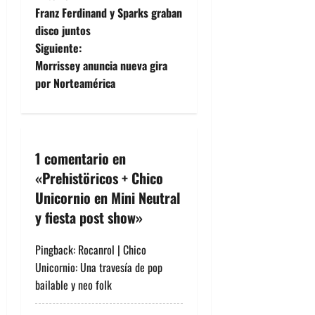
N
Franz Ferdinand y Sparks graban
a
disco juntos
Siguiente:
v
Morrissey anuncia nueva gira
e
por Norteamérica
g
a
1 comentario en
c
«
Prehistöricos + Chico
Unicornio en Mini Neutral
i
y fiesta post show
»
ó
Pingback:
Rocanrol | Chico
n
Unicornio: Una travesía de pop
bailable y neo folk
d