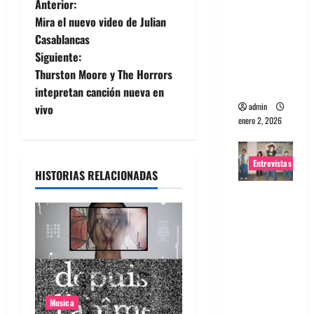
N
Anterior:
portugues
Mira el nuevo video de Julian
a
a
Casablancas
Maquina:
Siguiente:
v
Directo y
Thurston Moore y The Horrors
visceral
e
intepretan canción nueva en
admin
vivo
g
enero 2, 2026
a
Entrevistas
HISTORIAS RELACIONADAS
c
Entrevista
i
a la banda
japonesa
ó
Zoobombs
: Una
n
energía
d
salvaje
Musica