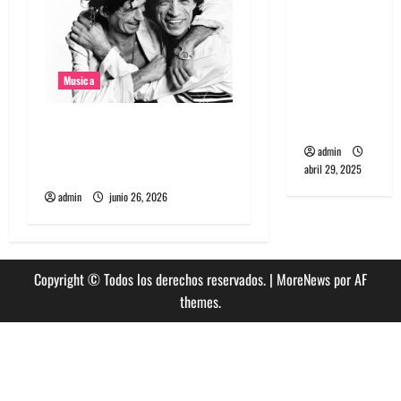
banda
PCR, No
Wave y Art
punk de
Musica
Corea del
Sur
The Rolling Stones estrenó
nuevo single llamado
admin
Jealous Lover
abril 29, 2025
admin
junio 26, 2026
Copyright © Todos los derechos reservados.
|
MoreNews
por AF
themes.