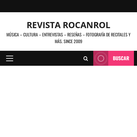
Saltar
al
contenido
REVISTA ROCANROL
MÚSICA – CULTURA – ENTREVISTAS – RESEÑAS – FOTOGRAFÍA DE RECITALES Y
MÁS. SINCE 2009
BUSCAR
Menú
principal