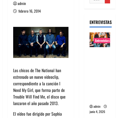
admin
febrero 16, 2014
ENTREVISTAS
Entrevistas
Entrevista
banda
Evolfo:
Los chicos de The National han
Hablándol
estrenado un nuevo videoclip,
e
correspondiente a la canción I
directame
Need My Girl, que forma parte de
nte a tu
Trouble Will Find Me, el disco que
espíritu
lanzaron el año pasado 2013.
admin
junio 4, 2026
El vídeo fue dirigido por Sophia