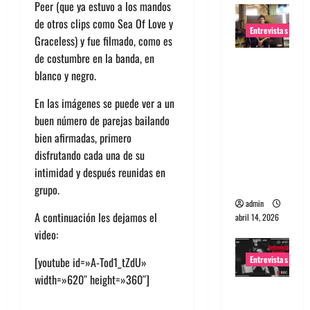
Peer (que ya estuvo a los mandos
de otros clips como Sea Of Love y
Entrevistas
Graceless) y fue filmado, como es
de costumbre en la banda, en
Entrevista
blanco y negro.
Rudy De
Anda:
En las imágenes se puede ver a un
Conquista
buen número de parejas bailando
ndo el
bien afirmadas, primero
mundo,
disfrutando cada una de su
una tocata
intimidad y después reunidas en
a la vez
grupo.
admin
A continuación les dejamos el
abril 14, 2026
video:
Entrevistas
[youtube id=»A-Tod1_tZdU»
width=»620″ height=»360″]
Entrevista
a banda