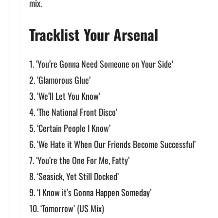
mix.
Tracklist Your Arsenal
‘You’re Gonna Need Someone on Your Side’
‘Glamorous Glue’
‘We’ll Let You Know’
‘The National Front Disco’
‘Certain People I Know’
‘We Hate it When Our Friends Become Successful’
‘You’re the One For Me, Fatty’
‘Seasick, Yet Still Docked’
‘I Know it’s Gonna Happen Someday’
‘Tomorrow’ (US Mix)