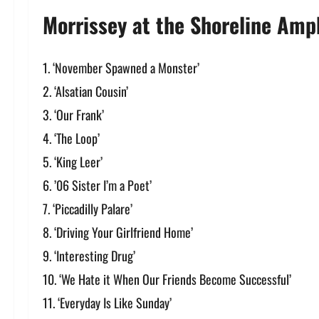
Morrissey at the Shoreline Amp
‘November Spawned a Monster’
‘Alsatian Cousin’
‘Our Frank’
‘The Loop’
‘King Leer’
’06 Sister I’m a Poet’
‘Piccadilly Palare’
‘Driving Your Girlfriend Home’
‘Interesting Drug’
‘We Hate it When Our Friends Become Successful’
‘Everyday Is Like Sunday’