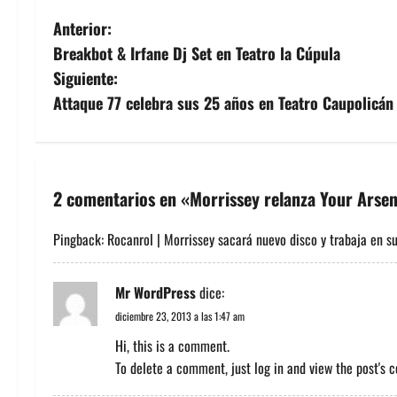
N
Anterior:
Breakbot & Irfane Dj Set en Teatro la Cúpula
a
Siguiente:
v
Attaque 77 celebra sus 25 años en Teatro Caupolicán
e
g
2 comentarios en «
Morrissey relanza Your Arsen
a
Pingback:
Rocanrol | Morrissey sacará nuevo disco y trabaja en s
c
i
Mr WordPress
dice:
diciembre 23, 2013 a las 1:47 am
ó
Hi, this is a comment.
n
To delete a comment, just log in and view the post's 