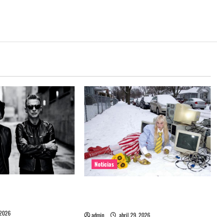
Noticias
e Depeche Mode en
Grimes lanzará nuevo disco este
ra 2027
2026 llamado Psy Opera
 2026
admin
abril 29, 2026