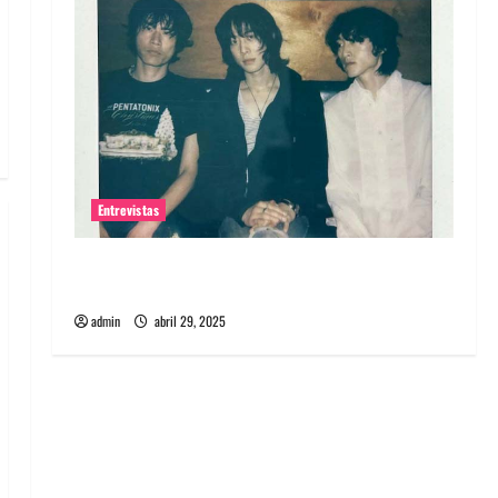
Entrevistas
Entrevista: banda PCR, No Wave y Art punk de
Corea del Sur
admin
abril 29, 2025