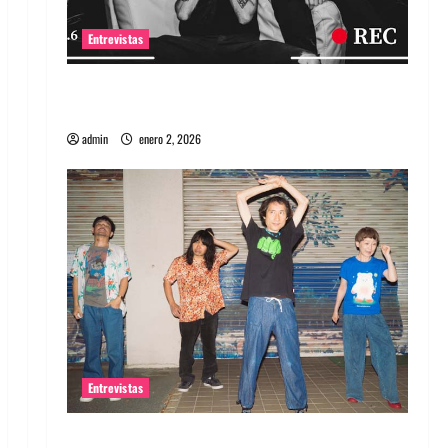
Entrevistas
Entrevista a banda portuguesa Maquina:
Directo y visceral
admin
enero 2, 2026
Entrevistas
Entrevista a la banda japonesa Zoobombs: Una