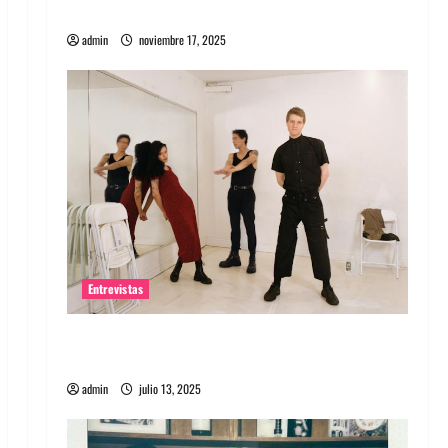
energía salvaje
admin
noviembre 17, 2025
Entrevistas
Entrevista a The Wants: Su universo
distorsionado
admin
julio 13, 2025