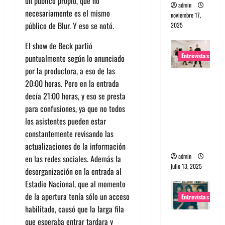
un público propio, que no
admin
necesariamente es el mismo
noviembre 17,
público de Blur. Y eso se notó.
2025
El show de Beck partió
Entrevistas
puntualmente según lo anunciado
por la productora, a eso de las
Entrevista
20:00 horas. Pero en la entrada
a The
decía 21:00 horas, y eso se presta
Wants: Su
para confusiones, ya que no todos
universo
los asistentes pueden estar
distorsion
constantemente revisando las
ado
actualizaciones de la información
admin
en las redes sociales. Además la
julio 13, 2025
desorganización en la entrada al
Estadio Nacional, que al momento
de la apertura tenía sólo un acceso
Entrevistas
habilitado, causó que la larga fila
Entrevista:
que esperaba entrar tardara y