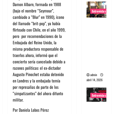
Damon Albarn, formada en 1988
(bajo el nombre “Seymour”,
Entrevistas
cambiado a “Blur” en 1990), ícono
Entrevista
del llamado “brit-pop”, ya había
Rudy De
flirteado con Chile, en el año 1999,
Anda:
pero por recomendaciones de la
Conquista
Embajada del Reino Unido, la
ndo el
misma productora responsable de
mundo,
traerlos ahora, informó que el
una tocata
concierto sería cancelado debido a
a la vez
razones políticas: el ex-dictador
Augusto Pinochet estaba detenido
admin
abril 14, 2026
en Londres y la embajada temía
por represalias de parte de los
“simpatizantes” del ahora difunto
Entrevistas
militar.
Entrevista
Por Daniela Lobos Pérez
a banda