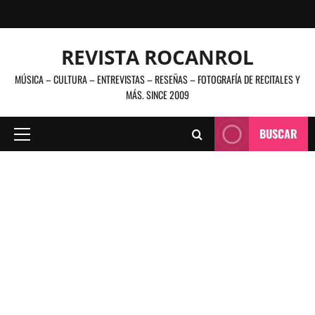
Saltar
al
contenido
REVISTA ROCANROL
MÚSICA – CULTURA – ENTREVISTAS – RESEÑAS – FOTOGRAFÍA DE RECITALES Y
MÁS. SINCE 2009
BUSCAR
Menú
principal