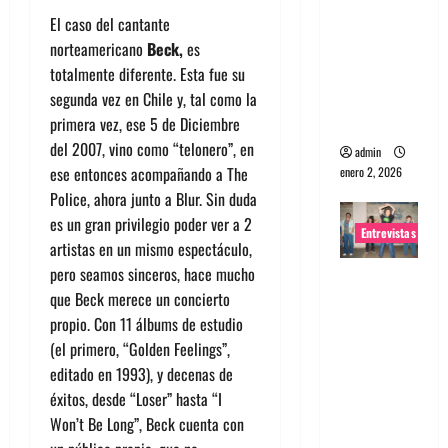
portugues
El caso del cantante
a
norteamericano
Beck,
es
Maquina:
totalmente diferente. Esta fue su
Directo y
segunda vez en Chile y, tal como la
visceral
primera vez, ese 5 de Diciembre
del 2007, vino como “telonero”, en
admin
ese entonces acompañando a The
enero 2, 2026
Police, ahora junto a Blur. Sin duda
es un gran privilegio poder ver a 2
Entrevistas
artistas en un mismo espectáculo,
pero seamos sinceros, hace mucho
Entrevista
que Beck merece un concierto
a la banda
propio. Con 11 álbums de estudio
japonesa
(el primero, “Golden Feelings”,
Zoobombs
editado en 1993), y decenas de
: Una
éxitos, desde “Loser” hasta “I
energía
Won’t Be Long”, Beck cuenta con
salvaje