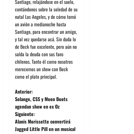
Santiago, relajándose en el suelo,
contándonos sobre la soledad de su
natal Los Angeles, y de cómo tomó
un avión a medianoche hasta
Santiago, para encontrar un amigo,
y tal vez quedarse acá. Sin duda lo
de Beck fue excelente, pero aún no
salda la deuda con sus fans
chilenos. Tanto él como nosotros
merecemos un show con Beck
como el plato principal.
N
Anterior:
Solange, CSS y Moon Boots
a
agendan show en ex Oz
Siguiente:
v
Alanis Morissette convertirá
e
Jagged Little Pill en un musical