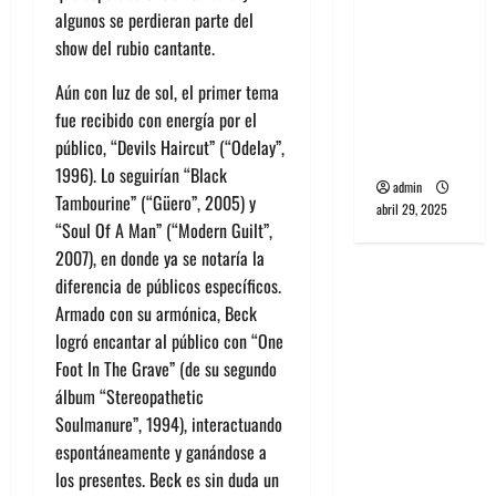
banda
algunos se perdieran parte del
PCR, No
show del rubio cantante.
Wave y Art
Aún con luz de sol, el primer tema
punk de
fue recibido con energía por el
Corea del
público, “Devils Haircut” (“Odelay”,
Sur
1996). Lo seguirían “Black
admin
Tambourine” (“Güero”, 2005) y
abril 29, 2025
“Soul Of A Man” (“Modern Guilt”,
2007), en donde ya se notaría la
diferencia de públicos específicos.
Armado con su armónica, Beck
logró encantar al público con “One
Foot In The Grave” (de su segundo
álbum “Stereopathetic
Soulmanure”, 1994), interactuando
espontáneamente y ganándose a
los presentes. Beck es sin duda un