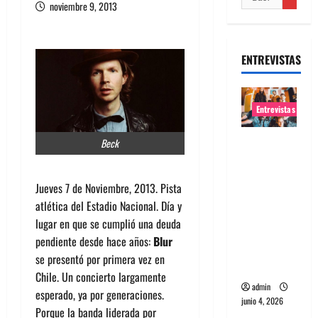
noviembre 9, 2013
ENTREVISTAS
Entrevistas
Entrevista
Beck
banda
Evolfo:
Jueves 7 de Noviembre, 2013. Pista
Hablándol
atlética del Estadio Nacional. Día y
e
lugar en que se cumplió una deuda
directame
pendiente desde hace años:
Blur
nte a tu
se presentó por primera vez en
espíritu
Chile. Un concierto largamente
admin
esperado, ya por generaciones.
junio 4, 2026
Porque la banda liderada por