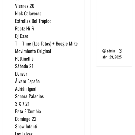
banda
Viernes 20
PCR, No
Nick Calaveras
Wave y Art
Estrellas Del Trópico
punk de
Rootz Hi Fi
Corea del
Dj Caso
Sur
T – Time (Los Tetas) + Boogie Mike
Movimiento Original
admin
abril 29, 2025
Pettinellis
Sábado 21
Denver
Álvaro España
Adrián Igual
Sonora Palacios
3 X 7 21
Pata E´Cumbia
Domingo 22
Show Infantil
Los Jaivas