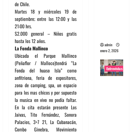
de Chile.
portugues
Martes 18 y miércoles 19 de
a
septiembre; entre las 12:00 y las
Maquina:
21:00 hrs.
Directo y
$2.000 general – Niños gratis
visceral
hasta los 12 años.
admin
La Fonda Mallinco
enero 2, 2026
Ubicada el Parque Mallinco
(Peñaflor / Malloco)tendrá “La
Entrevistas
Fonda del huaso Isla” como
anfitriona, feria de expositores,
Entrevista
zona de camping, spa, un espacio
a la banda
para los mas chicos y por supuesto
japonesa
la musica en vivo no podía faltar.
Zoobombs
En la cita estarán presente Los
: Una
Jaivas, Tito Fernández, Sonora
energía
Palacios, 3×7 21, La Cubanacán,
salvaje
Combo Ginebra, Movimiento