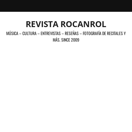
Saltar
al
contenido
REVISTA ROCANROL
MÚSICA – CULTURA – ENTREVISTAS – RESEÑAS – FOTOGRAFÍA DE RECITALES Y
MÁS. SINCE 2009