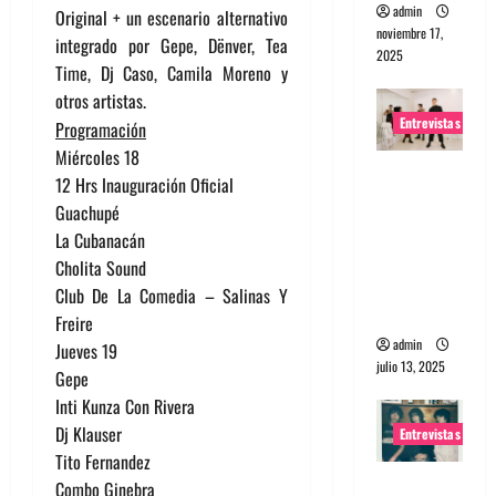
admin
Original + un escenario alternativo
noviembre 17,
integrado por Gepe, Dënver, Tea
2025
Time, Dj Caso, Camila Moreno y
otros artistas.
Entrevistas
Programación
Miércoles 18
Entrevista
12 Hrs Inauguración Oficial
a The
Guachupé
Wants: Su
La Cubanacán
universo
Cholita Sound
distorsion
Club De La Comedia – Salinas Y
ado
Freire
admin
Jueves 19
julio 13, 2025
Gepe
Inti Kunza Con Rivera
Dj Klauser
Entrevistas
Tito Fernandez
Entrevista:
Combo Ginebra