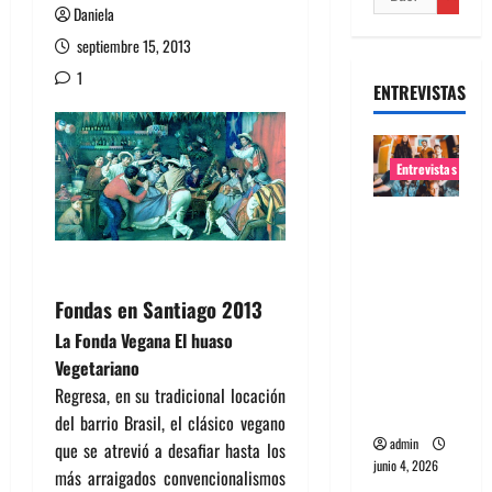
Daniela
septiembre 15, 2013
1
ENTREVISTAS
Entrevistas
Entrevista
banda
Evolfo:
Hablándol
Fondas en Santiago 2013
e
La Fonda Vegana El huaso
directame
Vegetariano
nte a tu
Regresa, en su tradicional locación
espíritu
del barrio Brasil, el clásico vegano
admin
que se atrevió a desafiar hasta los
junio 4, 2026
más arraigados convencionalismos