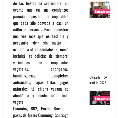
de las fiestas de septiembre, un
evento que en sus comienzos
Entrevistas
parecía imposible, un imperdible
que cada año convoca a casi un
Entrevista
millar de personas. Para demostrar
Rudy De
una vez más que es factible y
Anda:
necesario vivir sin matar ni
Conquista
explotar a otros animales. El menú
ndo el
incluirá las delicias de siempre:
mundo,
variedades de empanadas
una tocata
vegetales, choripanes,
a la vez
hamburguesas, completos,
admin
anticuchos, papas fritas, jugos
abril 14, 2026
naturales, té, chicha vegana no
alcohólica y mucho más. Todo
Entrevistas
vegetal.
Cumming 662, Barrio Brasil, a
Entrevista
pasos de Metro Cumming, Santiago
a banda