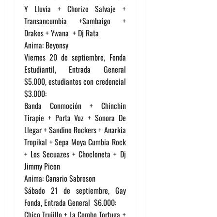
Y Lluvia + Chorizo Salvaje +
Transancumbia +Sambaigo +
Drakos + Ywana + Dj Rata
Anima: Beyonsy
Viernes 20 de septiembre, Fonda
Estudiantil, Entrada General
$5.000, estudiantes con credencial
$3.000:
Banda Conmoción + Chinchin
Tirapie + Porta Voz + Sonora De
Llegar + Sandino Rockers + Anarkia
Tropikal + Sepa Moya Cumbia Rock
+ Los Secuazes + Chocloneta + Dj
Jimmy Picon
Anima: Canario Sabroson
Sábado 21 de septiembre, Gay
Fonda, Entrada General $6.000:
Chico Trujillo + La Combo Tortuga +