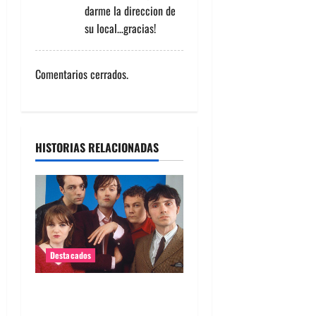
r
darme la direccion de
a
su local…gracias!
d
Comentarios cerrados.
a
s
HISTORIAS RELACIONADAS
Destacados
Queda poco para el regreso
de Pulp en Chile 2026