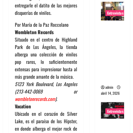
entregarle el datito de las mejores
disquerías de vinilos.
Entrevistas
Por María de la Paz Roccolano
Entrevista
Wombleton Records
Rudy De
Situado en el centro de Highland
Anda:
Park de Los Ángeles, la tienda
Conquista
alberga una colección de vinilos
ndo el
pop raros, lo suficientemente
mundo,
extensas para impresionar hasta al
una tocata
más grande amante de la música.
a la vez
5123 York Boulevard, Los Angeles
admin
(213-442-0069 or
abril 14, 2026
wombletonrecords.com
)
.
Vacation
Entrevistas
Ubicado en el corazón de Silver
Lake, es el paraíso de los Hipster,
Entrevista
en donde alberga el mejor rock de
a banda