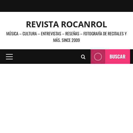
Saltar
al
contenido
REVISTA ROCANROL
MÚSICA – CULTURA – ENTREVISTAS – RESEÑAS – FOTOGRAFÍA DE RECITALES Y
MÁS. SINCE 2009
BUSCAR
Menú
principal