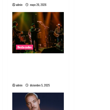
admin
mayo 26, 2026
Destacados
The Brian Jonestown
Massacre en Blondie:
psicodelia, carisma en una
noche calurosa de Santiago
admin
diciembre 5, 2025