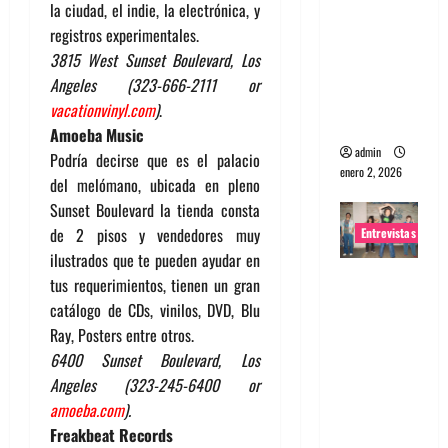
la ciudad, el indie, la electrónica, y
portugues
registros experimentales.
a
3815 West Sunset Boulevard, Los
Maquina:
Angeles (323-666-2111 or
Directo y
vacationvinyl.com
)
.
visceral
Amoeba Music
admin
Podría decirse que es el palacio
enero 2, 2026
del melómano, ubicada en pleno
Sunset Boulevard la tienda consta
de 2 pisos y vendedores muy
Entrevistas
ilustrados que te pueden ayudar en
Entrevista
tus requerimientos, tienen un gran
a la banda
catálogo de CDs, vinilos, DVD, Blu
japonesa
Ray, Posters entre otros.
Zoobombs
6400 Sunset Boulevard, Los
: Una
Angeles (323-245-6400 or
energía
amoeba.com
).
salvaje
Freakbeat Records