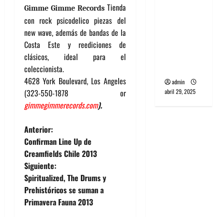
Tienda
banda
Gimme Gimme Records
PCR, No
con rock psicodelico piezas del
Wave y Art
new wave, además de bandas de la
punk de
Costa Este y reediciones de
Corea del
clásicos, ideal para el
Sur
coleccionista.
4628 York Boulevard, Los Angeles
admin
(323-550-1878 or
abril 29, 2025
gimmegimmerecords.com
).
N
Anterior:
Confirman Line Up de
a
Creamfields Chile 2013
Siguiente:
v
Spiritualized, The Drums y
e
Prehistóricos se suman a
Primavera Fauna 2013
g