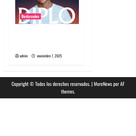
Destacados
Diplo encabezará primera
edición de Summer Dance
en enero en Viña del Mar
admin
noviembre 7, 2025
Copyright © Todos los derechos reservados.
|
MoreNews
por AF
themes.