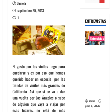
Daniela
septiembre 25, 2013
1
ENTREVISTAS
Entrevistas
Entrevista
banda
Evolfo:
El gusto por los vinilos llegó para
Hablándol
quedarse y es por eso que hemos
e
querido hacer un especial por las
directame
tiendas de vinilos más grandes de
nte a tu
California. Así que si se va a dar
espíritu
una vuelta por Los Ángeles o sabe
admin
de alguien que vaya a viajar por
junio 4, 2026
esos lugares, no está de más