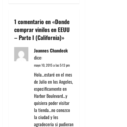
a
c
1 comentario en «
Donde
comprar vinilos en EEUU
i
– Parte I (California)
»
ó
Joannes Chandeck
n
dice:
mayo 10, 2015 a las 5:13 pm
d
Hola…estaré en el mes
e
de Julio en los Angeles,
especificamente en
e
Harbor Boulevard…y
n
quisiera poder visitar
la tienda…no conozco
t
la ciudad y les
agradeceria si pudieran