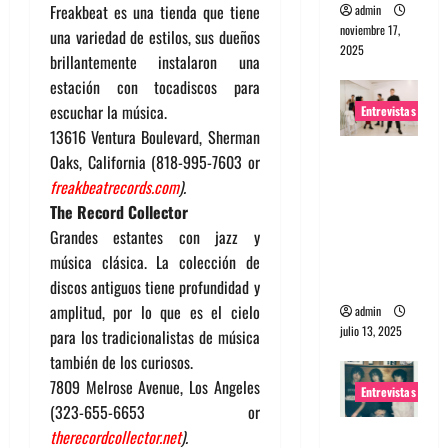
Freakbeat es una tienda que tiene
admin
noviembre 17,
una variedad de estilos, sus dueños
2025
brillantemente instalaron una
estación con tocadiscos para
escuchar la música.
Entrevistas
13616 Ventura Boulevard, Sherman
Entrevista
Oaks, California (818-995-7603 or
a The
freakbeatrecords.com
).
Wants: Su
The Record Collector
universo
Grandes estantes con jazz y
distorsion
música clásica. La colección de
ado
discos antiguos tiene profundidad y
amplitud, por lo que es el cielo
admin
julio 13, 2025
para los tradicionalistas de música
también de los curiosos.
7809 Melrose Avenue, Los Angeles
Entrevistas
(323-655-6653 or
therecordcollector.net
).
Entrevista: