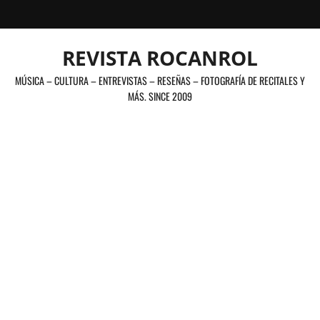
Saltar
al
contenido
REVISTA ROCANROL
MÚSICA – CULTURA – ENTREVISTAS – RESEÑAS – FOTOGRAFÍA DE RECITALES Y
MÁS. SINCE 2009