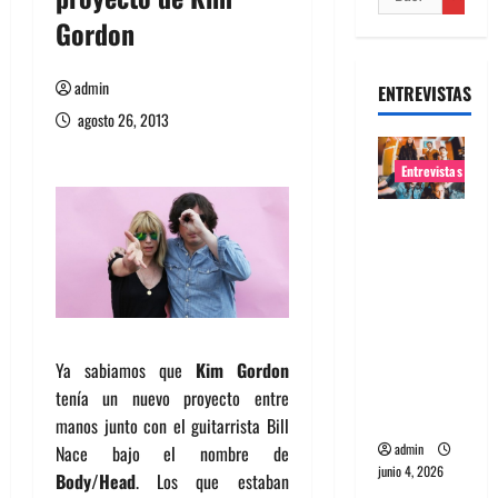
Gordon
admin
ENTREVISTAS
agosto 26, 2013
Entrevistas
Entrevista
banda
Evolfo:
Hablándol
e
directame
Ya sabiamos que
Kim Gordon
nte a tu
tenía un nuevo proyecto entre
espíritu
manos junto con el guitarrista Bill
admin
Nace bajo el nombre de
junio 4, 2026
Body/Head
. Los que estaban