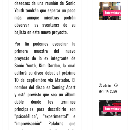
deseosos de una reunión de Sonic
Youth tendrán que esperar un poco
Entrevistas
más, aunque mientras podrán
observar las aventuras de su
Entrevista
bajista en este nuevo proyecto.
Rudy De
Anda:
Por fin podemos escuchar la
Conquista
primera muestra del nuevo
ndo el
proyecto de la ex integrante de
mundo,
Sonic Youth, Kim Gordon, la cual
una tocata
editará su disco debut el próximo
a la vez
10 de septiembre vía Matador. El
admin
nombre del disco es Coming Apart
abril 14, 2026
y está previsto que sea un álbum
doble donde los términos
principales para describirlo son
Entrevistas
“psicodélico”, “experimental” e
Entrevista
“improvisación”. Palabras que
a banda