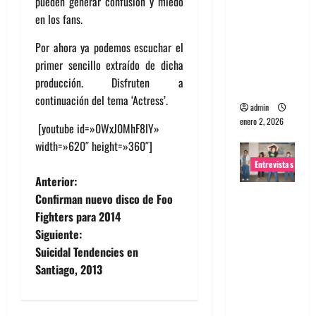
pueden generar confusión y miedo
portugues
en los fans.
a
Por ahora ya podemos escuchar el
Maquina:
primer sencillo extraído de dicha
Directo y
producción. Disfruten a
visceral
continuación del tema ‘Actress’.
admin
enero 2, 2026
[youtube id=»0WxJ0MhF8IY»
width=»620″ height=»360″]
Entrevistas
N
Anterior:
Entrevista
Confirman nuevo disco de Foo
a
a la banda
Fighters para 2014
japonesa
Siguiente:
v
Zoobombs
Suicidal Tendencies en
: Una
e
Santiago, 2013
energía
g
salvaje