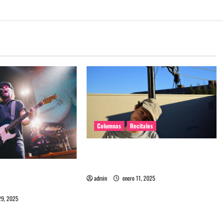
Columnas
Recitales
El regreso íntimo de Homeshake a
Chile
Chile: La juventud
admin
enero 11, 2025
d
29, 2025