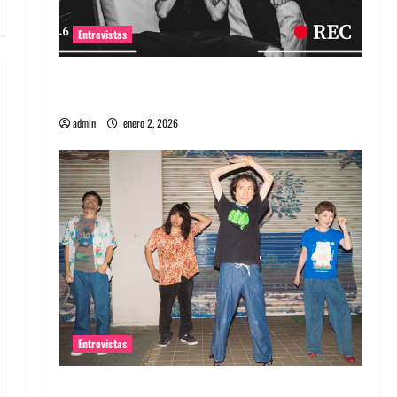
Entrevistas
Entrevista a banda portuguesa Maquina:
Directo y visceral
admin
enero 2, 2026
Entrevistas
Entrevista a la banda japonesa Zoobombs: Una