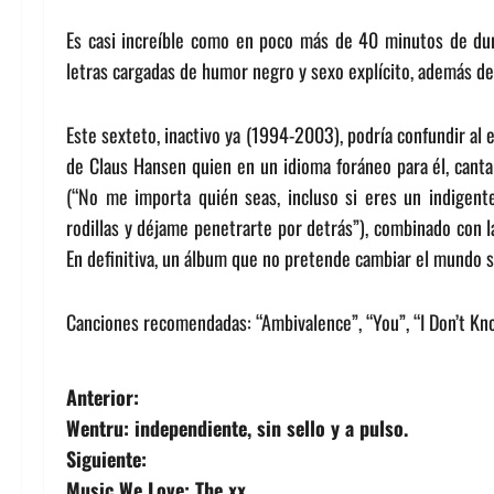
Es casi increíble como en poco más de 40 minutos de dura
letras cargadas de humor negro y sexo explícito, además de
Este sexteto, inactivo ya (1994-2003), podría confundir al 
de Claus Hansen quien en un idioma foráneo para él, canta
(“No me importa quién seas, incluso si eres un indigent
rodillas y déjame penetrarte por detrás”), combinado con las 
En definitiva, un álbum que no pretende cambiar el mundo s
Canciones recomendadas: “Ambivalence”, “You”, “I Don’t Kn
N
Anterior:
Wentru: independiente, sin sello y a pulso.
a
Siguiente:
Music We Love: The xx