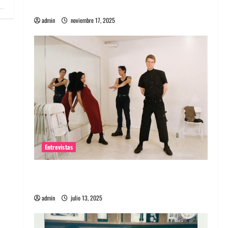
energía salvaje
admin
noviembre 17, 2025
Entrevistas
Entrevista a The Wants: Su universo
distorsionado
admin
julio 13, 2025