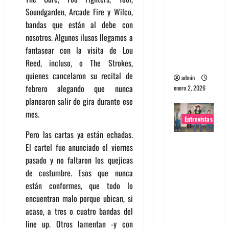
portugues
Soundgarden, Arcade Fire y Wilco,
a
bandas que están al debe con
Maquina:
nosotros. Algunos ilusos llegamos a
Directo y
fantasear con la visita de Lou
visceral
Reed, incluso, o The Strokes,
quienes cancelaron su recital de
admin
febrero alegando que nunca
enero 2, 2026
planearon salir de gira durante ese
mes.
Entrevistas
Pero las cartas ya están echadas.
Entrevista
El cartel fue anunciado el viernes
a la banda
pasado y no faltaron los quejicas
japonesa
de costumbre. Esos que nunca
Zoobombs
están conformes, que todo lo
: Una
encuentran malo porque ubican, si
energía
acaso, a tres o cuatro bandas del
salvaje
line up. Otros lamentan -y con