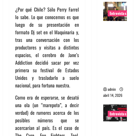
¿Por qué Chile? Sólo Perry Farrel
Entrevistas
lo sabe. Lo que conocemos es que
luego de su presentación en
Entrevista
formato Dj set en el Maquinaria y,
Rudy De
tras una conversación con los
Anda:
productores y visitas a distintos
Conquista
espacios, el cerebro de Jane’s
ndo el
Addiction decidió sacar por vez
mundo,
primera su festival de Estados
una tocata
Unidos y trasladarlo a suelo
a la vez
nacional, para fortuna nuestra.
admin
abril 14, 2026
Como era de esperarse, se desató
una ola (un “marepoto”, a decir
verdad) de rumores acerca de los
Entrevistas
posibles números que se
Entrevista
acercarían al país. Es el caso de
a banda
The Cure, Foo Fighters, Tool,