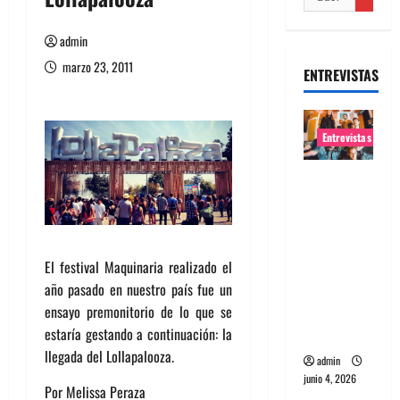
admin
marzo 23, 2011
ENTREVISTAS
Entrevistas
Entrevista
banda
Evolfo:
Hablándol
El festival Maquinaria realizado el
e
año pasado en nuestro país fue un
directame
ensayo premonitorio de lo que se
nte a tu
estaría gestando a continuación: la
espíritu
llegada del Lollapalooza.
admin
junio 4, 2026
Por Melissa Peraza