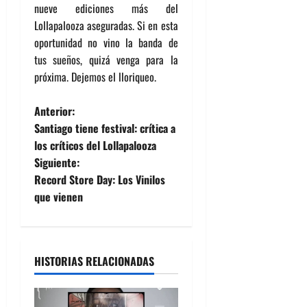
nueve ediciones más del
Lollapalooza aseguradas. Si en esta
oportunidad no vino la banda de
tus sueños, quizá venga para la
próxima. Dejemos el lloriqueo.
N
Anterior:
Santiago tiene festival: crítica a
a
los críticos del Lollapalooza
Siguiente:
v
Record Store Day: Los Vinilos
e
que vienen
g
a
HISTORIAS RELACIONADAS
c