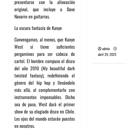
presentarse con la alineación
banda
original, que incluye a Dave
PCR, No
Navarro en guitarras.
Wave y Art
punk de
La oscura fantasía de Kanye
Corea del
Convengamos, al menos, que Kanye
Sur
West sí tiene suficientes
admin
pergaminos para ser cabeza de
abril 29, 2025
cartel. El hombre compuso el disco
del año 2010 (My beautiful dark
twisted fantasy), redefiniendo el
género del hip hop y llevándolo
más allá, al complementarlo con
instrumentos impensables. Dicho
sea de paso, West dará el primer
show de su elogiado disco en Chile.
Los ojos del mundo estarán puestos
en nosotros.