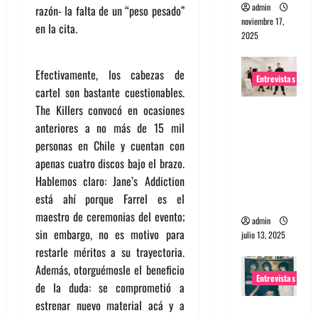
admin
razón- la falta de un “peso pesado”
noviembre 17,
en la cita.
2025
Efectivamente, los cabezas de
Entrevistas
cartel son bastante cuestionables.
The Killers convocó en ocasiones
Entrevista
anteriores a no más de 15 mil
a The
personas en Chile y cuentan con
Wants: Su
apenas cuatro discos bajo el brazo.
universo
Hablemos claro: Jane’s Addiction
distorsion
está ahí porque Farrel es el
ado
maestro de ceremonias del evento;
admin
sin embargo, no es motivo para
julio 13, 2025
restarle méritos a su trayectoria.
Además, otorguémosle el beneficio
Entrevistas
de la duda: se comprometió a
estrenar nuevo material acá y a
Entrevista: