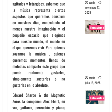
admin
agitados y letárgicos, sabemos que
noviembre 17,
la música representa ciertos
2025
aspectos que queremos construir
en nuestros días, controlando al
Entrevistas
menos nuestra imaginación y el
pequeño espacio que elegimos
Entrevista
para nuestro mundo, el mundo en
a The
el que queremos vivir. Para quienes
Wants: Su
gozamos la música , quienes
universo
queremos momentos llenos de
distorsion
melodías comparto este grupo que
ado
puede realmente gustarles,
admin
simplemente gustarles o no
julio 13, 2025
gustarles en lo absoluto.
Edward Sharpe & the Magnetic
Entrevistas
Zeros la componen Alex Ebert, en
voz, guitarra, percusión y piano;
Entrevista: