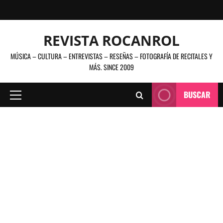
Saltar
al
contenido
REVISTA ROCANROL
MÚSICA – CULTURA – ENTREVISTAS – RESEÑAS – FOTOGRAFÍA DE RECITALES Y
MÁS. SINCE 2009
BUSCAR
Menú
principal