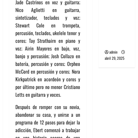
Jade Castrinos en voz y guitarra;
banda
Nico Aglietti en guitarra,
PCR, No
sintetizador, teclados y voz;
Wave y Art
Stewart Cole en trompeta,
punk de
percusión, teclados, ukelele tenor y
Corea del
coros; Tay Strathairn en piano y
Sur
voz; Airin Mayores en bajo, voz,
admin
banjo y percusión; Josh Collazo en
abril 29, 2025
batería, percusión y coros; Orpheo
McCord en percusión y coros; Nora
Kirkpatrick en acordeón y coros y
por último pero no menor Cristiano
Letts en guitarra y voces.
Después de romper con su novia,
abandonar su casa, y unirse a un
programa de 12 pasos para dejar la
adicción, Ebert comenzó a trabajar
en una historia acerca de una