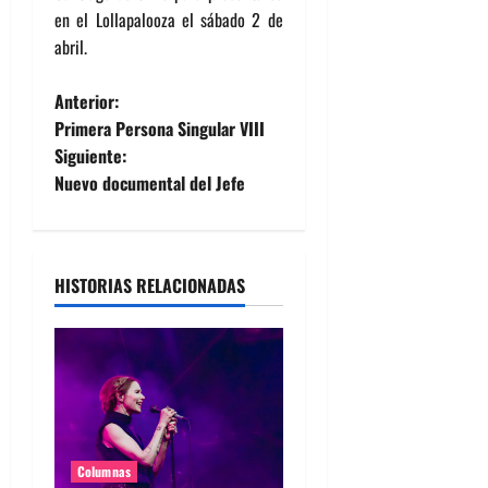
en el Lollapalooza el sábado 2 de
abril.
N
Anterior:
Primera Persona Singular VIII
a
Siguiente:
Nuevo documental del Jefe
v
e
g
HISTORIAS RELACIONADAS
a
c
i
ó
Columnas