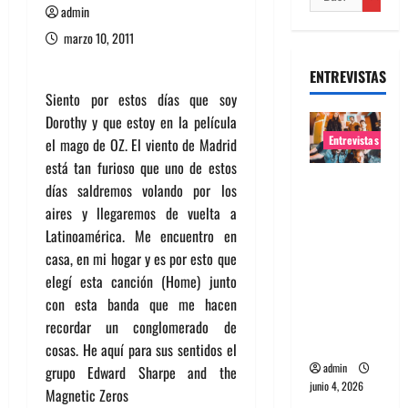
admin
marzo 10, 2011
ENTREVISTAS
Siento por estos días que soy
Dorothy y que estoy en la película
Entrevistas
el mago de OZ. El viento de Madrid
está tan furioso que uno de estos
Entrevista
días saldremos volando por los
banda
aires y llegaremos de vuelta a
Evolfo:
Latinoamérica. Me encuentro en
Hablándol
casa, en mi hogar y es por esto que
e
elegí esta canción (Home) junto
directame
con esta banda que me hacen
nte a tu
recordar un conglomerado de
espíritu
cosas. He aquí para sus sentidos el
admin
grupo Edward Sharpe and the
junio 4, 2026
Magnetic Zeros