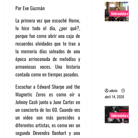
Por Eve Guzmán
Entrevistas
La primera vez que escuché Home,
Entrevista
lo hice todo el día, ¿por qué?,
Rudy De
porque fue como abrir una caja de
Anda:
recuerdos olvidados que te trae a
Conquista
la memoria días soleados de una
ndo el
época arrinconada de melodías y
mundo,
armoniosas voces. Una historia
una tocata
contada como en tiempos pasados.
a la vez
Escuchar a Edward Sharpe and the
admin
Magnetic Zeros es como oír a
abril 14, 2026
Johnny Cash junto a June Carter en
un concierto de los 60. Cuando ves
Entrevistas
un video son más parecidos a
diferentes artistas, es como ver un
Entrevista
segundo Devendra Banhart y una
a banda