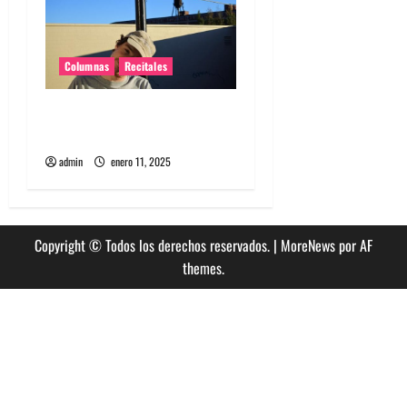
s
Columnas
Recitales
El regreso íntimo de
Homeshake a Chile
admin
enero 11, 2025
Copyright © Todos los derechos reservados.
|
MoreNews
por AF
themes.