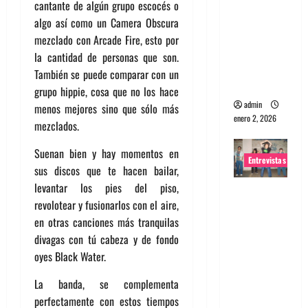
cantante de algún grupo escocés o
portugues
algo así como un Camera Obscura
a
mezclado con Arcade Fire, esto por
Maquina:
la cantidad de personas que son.
Directo y
También se puede comparar con un
visceral
grupo hippie, cosa que no los hace
admin
menos mejores sino que sólo más
enero 2, 2026
mezclados.
Suenan bien y hay momentos en
Entrevistas
sus discos que te hacen bailar,
levantar los pies del piso,
Entrevista
revolotear y fusionarlos con el aire,
a la banda
en otras canciones más tranquilas
japonesa
divagas con tú cabeza y de fondo
Zoobombs
oyes Black Water.
: Una
energía
La banda, se complementa
salvaje
perfectamente con estos tiempos