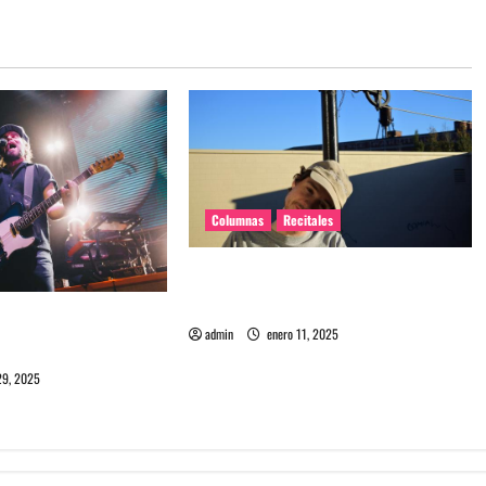
Columnas
Recitales
El regreso íntimo de Homeshake a
Chile
Chile: La juventud
admin
enero 11, 2025
d
29, 2025