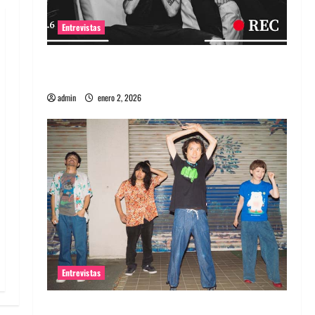
Entrevistas
Entrevista a banda portuguesa Maquina:
Directo y visceral
admin
enero 2, 2026
Entrevistas
Entrevista a la banda japonesa Zoobombs: Una