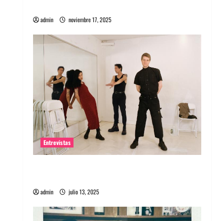
energía salvaje
admin
noviembre 17, 2025
Entrevistas
Entrevista a The Wants: Su universo
distorsionado
admin
julio 13, 2025