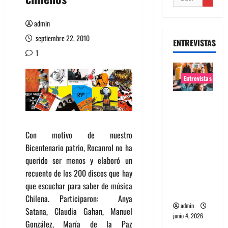
admin
septiembre 22, 2010
ENTREVISTAS
1
Entrevistas
Entrevista
banda
Evolfo:
Con motivo de nuestro
Hablándol
Bicentenario patrio, Rocanrol no ha
e
querido ser menos y elaboró un
directame
recuento de los 200 discos que hay
nte a tu
que escuchar para saber de música
espíritu
Chilena. Participaron: Anya
admin
Satana, Claudia Gahan, Manuel
junio 4, 2026
González, María de la Paz