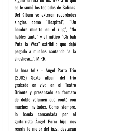
siguió la ruta de los Tres a lo que
se le sumó los teclados de Salinas.
Del álbum se extraen recordados
singles como “Hospital”, “Un
hombre muerto en el ring”, “No
hables tanto” y el mítico “Ch bah
Puta la Wea” estribillo que dejó
pegado a muchos cantando “a la
shushesu…”. M.P.R.
La hora feliz – Ángel Parra Trío
(2002) Sexto álbum del trío
grabado en vivo en el Teatro
Oriente y presentado en formato
de doble volumen que contó con
muchos invitados. Como siempre,
la banda comandada por el
guitarrista Ángel Parra hijo, nos
regala lo mejor del jazz, destacan