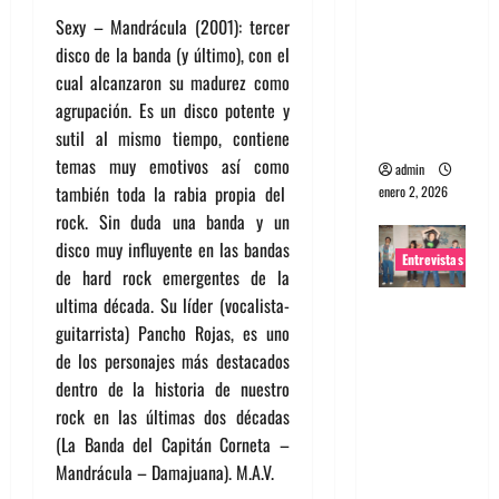
portugues
Sexy – Mandrácula (2001): tercer
a
disco de la banda (y último), con el
Maquina:
cual alcanzaron su madurez como
Directo y
agrupación. Es un disco potente y
visceral
sutil al mismo tiempo, contiene
temas muy emotivos así como
admin
también toda la rabia propia del
enero 2, 2026
rock. Sin duda una banda y un
disco muy influyente en las bandas
Entrevistas
de hard rock emergentes de la
ultima década. Su líder (vocalista-
Entrevista
guitarrista) Pancho Rojas, es uno
a la banda
de los personajes más destacados
japonesa
dentro de la historia de nuestro
Zoobombs
rock en las últimas dos décadas
: Una
(La Banda del Capitán Corneta –
energía
Mandrácula – Damajuana). M.A.V.
salvaje