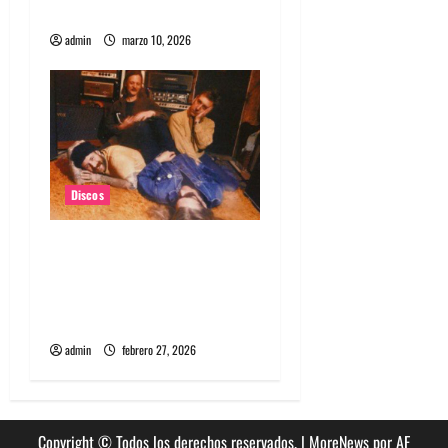
llamado Make-Up is a Lie
admin
marzo 10, 2026
Discos
Magic Castles estrena single
“Mary Anne” y anuncia
nuevo disco Realized vía
Fuzz Club Records
admin
febrero 27, 2026
Copyright © Todos los derechos reservados.
|
MoreNews
por AF