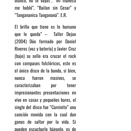
blanco, no te vayas”, “Mi muñeca
me habló”, “Bailan sin Cesar” y
“Tangananica Tangananá”. E.R.
El brillo que tiene es lo humano
que le queda” – Taller Dejao
(2004) Dúo formado por Daniel
Riveros (voz y batería) y Javier Cruz
(bajo) su sello era cruzar el rock
con compases folclóricos, este es
el único disco de la banda, si bien,
nunca fueron masivos, se
caracterizaban por tener
impresionantes presentaciones en
vivo en casas y pequeños bares, el
single del disco fue “Caminito” una
canción movida con la cual dan
ganas de saltar por la vida. Si
pueden escucharlo háganlo, es de