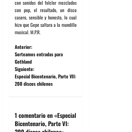
con sonidos del folclor mezclados
con pop, el resultado, un disco
casero, sensible y honesto, lo cual
hizo que Gepe saltara a la mundillo
musical. M.P.R.
N
Anterior:
Sorteamos entradas para
a
Gothland
Siguiente:
v
Especial Bicentenario, Parte VII:
e
200 discos chilenos
g
a
1 comentario en «
Especial
c
Bicentenario, Parte VI:
200 discos chilenos
»