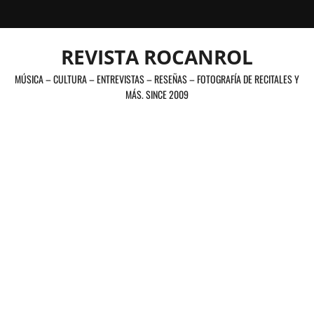
Saltar
al
contenido
REVISTA ROCANROL
MÚSICA – CULTURA – ENTREVISTAS – RESEÑAS – FOTOGRAFÍA DE RECITALES Y
MÁS. SINCE 2009