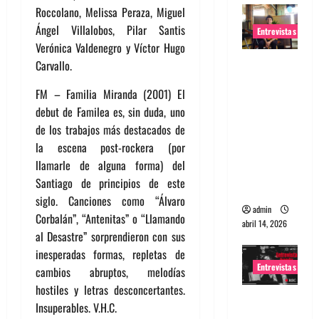
Roccolano, Melissa Peraza, Miguel
Ángel Villalobos, Pilar Santis
Entrevistas
Verónica Valdenegro y Víctor Hugo
Entrevista
Carvallo.
Rudy De
FM – Familia Miranda (2001) El
Anda:
debut de Familea es, sin duda, uno
Conquista
de los trabajos más destacados de
ndo el
la escena post-rockera (por
mundo,
llamarle de alguna forma) del
una tocata
Santiago de principios de este
a la vez
siglo. Canciones como “Álvaro
admin
Corbalán”, “Antenitas” o “Llamando
abril 14, 2026
al Desastre” sorprendieron con sus
inesperadas formas, repletas de
Entrevistas
cambios abruptos, melodías
hostiles y letras desconcertantes.
Entrevista
Insuperables. V.H.C.
a banda