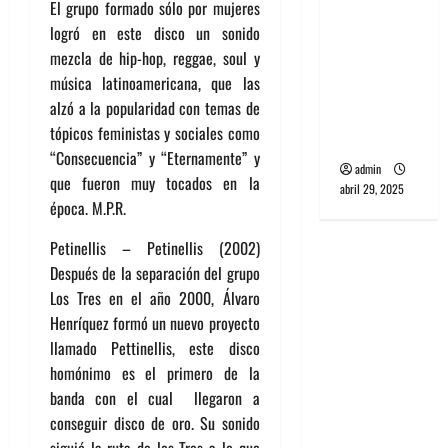
El grupo formado sólo por mujeres
banda
logró en este disco un sonido
PCR, No
mezcla de hip-hop, reggae, soul y
Wave y Art
música latinoamericana, que las
punk de
alzó a la popularidad con temas de
Corea del
tópicos feministas y sociales como
Sur
“Consecuencia” y “Eternamente” y
admin
que fueron muy tocados en la
abril 29, 2025
época. M.P.R.
Petinellis – Petinellis (2002)
Después de la separación del grupo
Los Tres en el año 2000, Álvaro
Henríquez formó un nuevo proyecto
llamado Pettinellis, este disco
homónimo es el primero de la
banda con el cual llegaron a
conseguir disco de oro. Su sonido