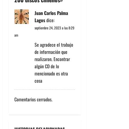
i
ó
Juan Carlos Palma
Lagos
dice:
n
septiembre 24, 2023 a las 8:29
am
d
Se agradece el trabajo
e
de información que
realizaron. Encontrar
e
algún CD de lo
n
mencionado es otra
cosa
t
r
Comentarios cerrados.
a
d