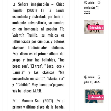
admin
La Señora imaginación – Chico
noviembre 17,
Trujillo (2001) Es la banda
2025
escuchada y disfrutada por todo el
ambiente universitario, su nombre
Entrevistas
es en homenaje al popular Tío
Valentín Trujillo, su música es
Entrevista
influenciada por cumbias y boleros
a The
clásicos tradicionales chilenos.
Wants: Su
Este disco es el primer álbum del
universo
grupo y trae las bailables, “Tus
distorsion
besos son”, “El tren”, “ Loco, loco /
ado
Daniela” y las clásicas “Me
admin
convertiste en santo”, “María, ría”
julio 13, 2025
y “Cabildo”. Muy bueno pa´pegarse
sus bailoteos. M.P.R.
Entrevistas
Fe – Mamma Soul (2001) Es el
primer y último disco de la banda.
Entrevista: