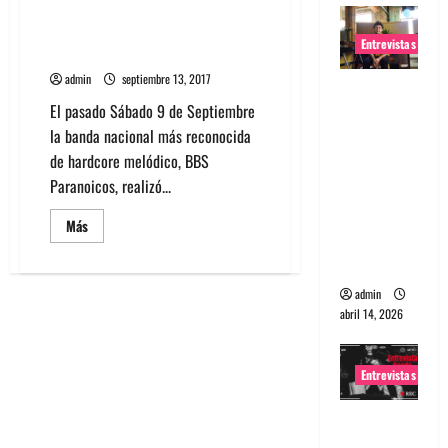
20 años de “Hardcore para
de
Agosto
Señoritas” en vivo: Una vuelta a
Entrevistas
la adolescencia
admin
septiembre 13, 2017
Entrevista
El pasado Sábado 9 de Septiembre
Rudy De
la banda nacional más reconocida
Anda:
de hardcore melódico, BBS
Conquista
Paranoicos, realizó...
ndo el
mundo,
Leer
Más
más
una tocata
acerca
a la vez
de
20
años
admin
de
abril 14, 2026
“Hardcore
para
Señoritas”
en
Entrevistas
vivo:
Una
vuelta
Entrevista
a
la
a banda