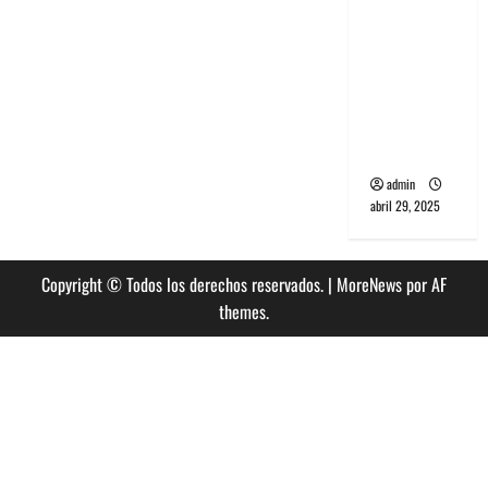
banda
PCR, No
Wave y Art
punk de
Corea del
Sur
admin
abril 29, 2025
Copyright © Todos los derechos reservados.
|
MoreNews
por AF
themes.