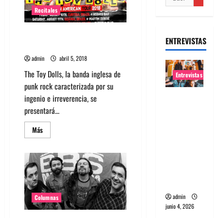
Recitales
The Toy Dolls por primera vez
ENTREVISTAS
en Chile el 18 de Agosto
admin
abril 5, 2018
The Toy Dolls, la banda inglesa de
Entrevistas
punk rock caracterizada por su
Entrevista
ingenio e irreverencia, se
banda
presentará...
Evolfo:
Leer
Más
Hablándol
más
acerca
e
de
The
directame
Toy
nte a tu
Dolls
por
espíritu
primera
vez
admin
en
Columnas
Chile
junio 4, 2026
el
18