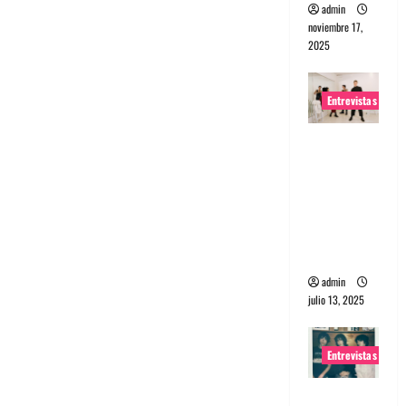
admin
noviembre 17,
2025
Entrevistas
Entrevista
a The
Wants: Su
universo
distorsion
ado
admin
julio 13, 2025
Entrevistas
Entrevista: