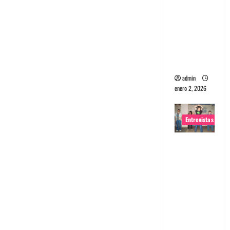
portugues
a
Maquina:
Directo y
visceral
admin
enero 2, 2026
Entrevistas
Entrevista
a la banda
japonesa
Zoobombs
: Una
energía
salvaje