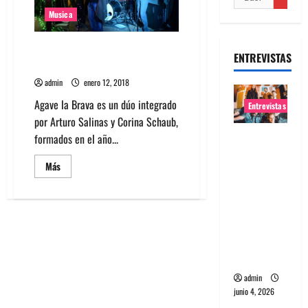
Musica
Escucha el nuevo disco de la
ENTREVISTAS
banda Agave la Brava
admin
enero 12, 2018
Agave la Brava es un dúo integrado
Entrevistas
por Arturo Salinas y Corina Schaub,
Entrevista
formados en el año...
banda
Leer
Más
Evolfo:
más
acerca
Hablándol
de
Escucha
e
el
directame
nuevo
disco
nte a tu
de
la
espíritu
banda
Agave
admin
la
Brava
junio 4, 2026