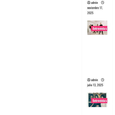
admin
noviembre 17,
2025
Entrevistas
Entrevista
a The
Wants: Su
universo
distorsion
ado
admin
julio 13, 2025
Entrevistas
Entrevista: