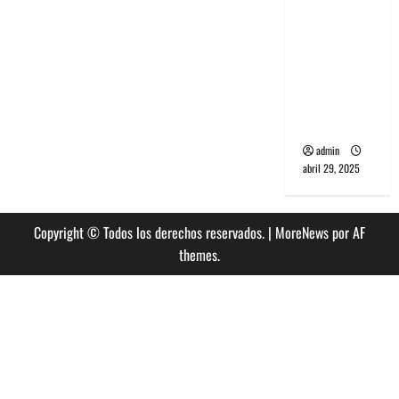
banda
PCR, No
Wave y Art
punk de
Corea del
Sur
admin
abril 29, 2025
Copyright © Todos los derechos reservados.
|
MoreNews
por AF
themes.