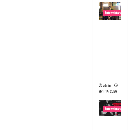
Entrevistas
Entrevista
Rudy De
Anda:
Conquista
ndo el
mundo,
una tocata
a la vez
admin
abril 14, 2026
Entrevistas
Entrevista
a banda