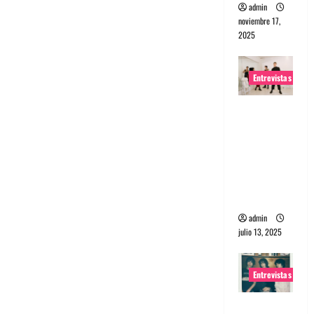
admin
noviembre 17,
2025
Entrevistas
Entrevista
a The
Wants: Su
universo
distorsion
ado
admin
julio 13, 2025
Entrevistas
Entrevista: