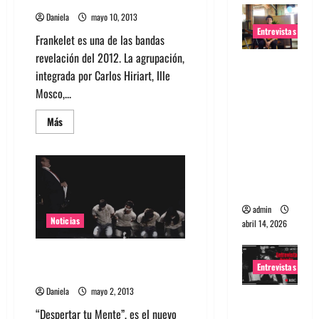
Daniela
mayo 10, 2013
Entrevistas
Frankelet es una de las bandas
revelación del 2012. La agrupación,
Entrevista
integrada por Carlos Hiriart, Ille
Rudy De
Mosco,...
Anda:
Conquista
Leer
Más
más
ndo el
acerca
de
mundo,
Frankelet
una tocata
presenta
su
a la vez
Disco
Número
admin
Dos
Noticias
abril 14, 2026
Lanzamiento nuevo video Los
Entrevistas
Jones
Daniela
mayo 2, 2013
Entrevista
“Despertar tu Mente”, es el nuevo
a banda