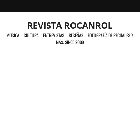
Saltar
al
contenido
REVISTA ROCANROL
MÚSICA – CULTURA – ENTREVISTAS – RESEÑAS – FOTOGRAFÍA DE RECITALES Y
MÁS. SINCE 2009