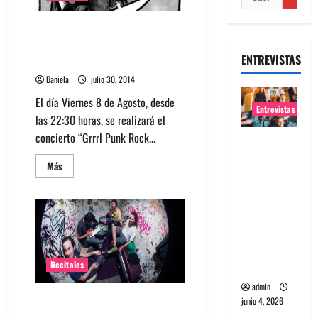
Este Viernes 8 las Rockeras
Chilenas se toman el
ENTREVISTAS
Rockwailer Club
Daniela
julio 30, 2014
El día Viernes 8 de Agosto, desde
Entrevistas
las 22:30 horas, se realizará el
concierto “Grrrl Punk Rock...
Entrevista
banda
Leer
Más
más
Evolfo:
acerca
Hablándol
de
Este
e
Viernes
8
directame
las
Rockeras
nte a tu
Chilenas
se
espíritu
Recitales
toman
el
admin
Rockwailer
Frankelet presenta su Disco
junio 4, 2026
Club
Número Dos