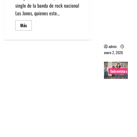
single de la banda de rock nacional
portugues
Los Jones, quienes este...
a
Maquina:
Leer
Más
más
Directo y
acerca
visceral
de
Lanzamiento
nuevo
admin
video
enero 2, 2026
Los
Jones
Entrevistas
Entrevista
a la banda
japonesa
Zoobombs
: Una
energía
salvaje