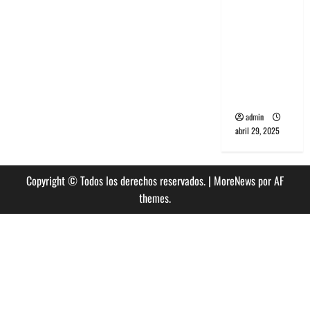
banda
PCR, No
Wave y Art
punk de
Corea del
Sur
admin
abril 29, 2025
Copyright © Todos los derechos reservados.
|
MoreNews
por AF
themes.