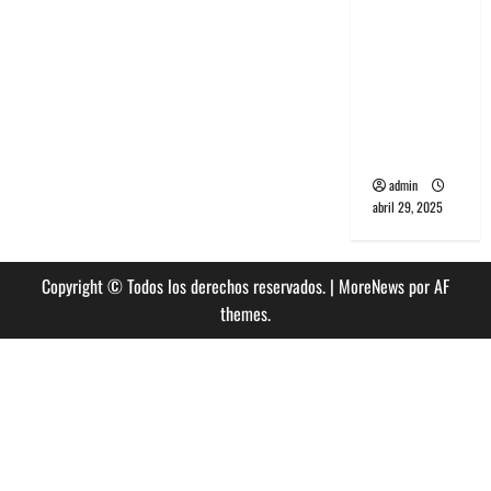
banda
PCR, No
Wave y Art
punk de
Corea del
Sur
admin
abril 29, 2025
Copyright © Todos los derechos reservados.
|
MoreNews
por AF
themes.