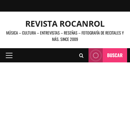
Saltar
al
contenido
REVISTA ROCANROL
MÚSICA – CULTURA – ENTREVISTAS – RESEÑAS – FOTOGRAFÍA DE RECITALES Y
MÁS. SINCE 2009
BUSCAR
Menú
principal