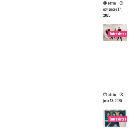
admin
noviembre 17,
2025
Entrevistas
Entrevista
a The
Wants: Su
universo
distorsion
ado
admin
julio 13, 2025
Entrevistas
Entrevista: