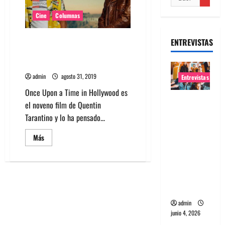
Cine
Columnas
Reseña: Once upon a time in
ENTREVISTAS
Hollywood, La nostalgia de
Tarantino
admin
agosto 31, 2019
Entrevistas
Once Upon a Time in Hollywood es
Entrevista
el noveno film de Quentin
banda
Tarantino y lo ha pensado...
Evolfo:
Leer
Más
Hablándol
más
e
acerca
de
directame
Reseña:
Once
nte a tu
upon
a
espíritu
time
in
admin
Hollywood,
junio 4, 2026
La
nostalgia