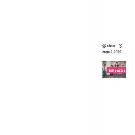
portugues
a
Maquina:
Directo y
visceral
admin
enero 2, 2026
Entrevistas
Entrevista
a la banda
japonesa
Zoobombs
: Una
energía
salvaje