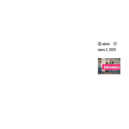
portugues
a
Maquina:
Directo y
visceral
admin
enero 2, 2026
Entrevistas
Entrevista
a la banda
japonesa
Zoobombs
: Una
energía
salvaje