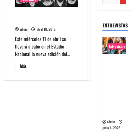
Conoce los horarios del SUE y
Radiohead en Chile
ENTREVISTAS
admin
abril 10, 2018
Este miércoles 11 de abril se
llevará a cabo en el Estadio
Entrevistas
Nacional la nueva edición del...
Entrevista
Leer
Más
banda
más
acerca
Evolfo:
de
Conoce
Hablándol
los
e
horarios
del
directame
SUE
y
nte a tu
Radiohead
en
espíritu
Chile
admin
junio 4, 2026