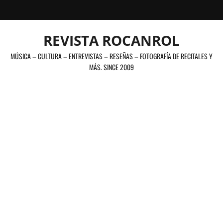
Saltar
al
contenido
REVISTA ROCANROL
MÚSICA – CULTURA – ENTREVISTAS – RESEÑAS – FOTOGRAFÍA DE RECITALES Y
MÁS. SINCE 2009