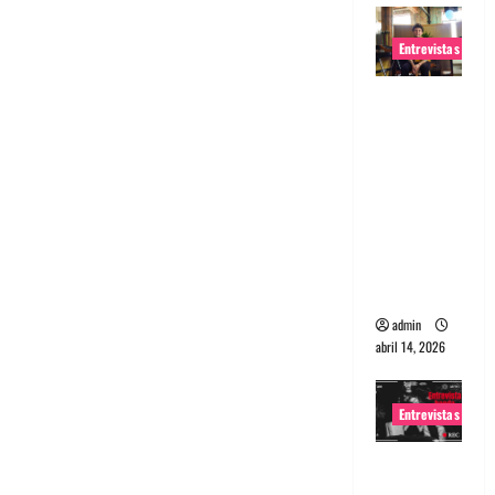
Entrevistas
Entrevista
Rudy De
Anda:
Conquista
ndo el
mundo,
una tocata
a la vez
admin
abril 14, 2026
Entrevistas
Entrevista
a banda