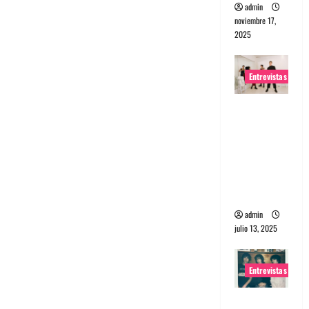
admin
noviembre 17,
2025
Entrevistas
Entrevista
a The
Wants: Su
universo
distorsion
ado
admin
julio 13, 2025
Entrevistas
Entrevista: