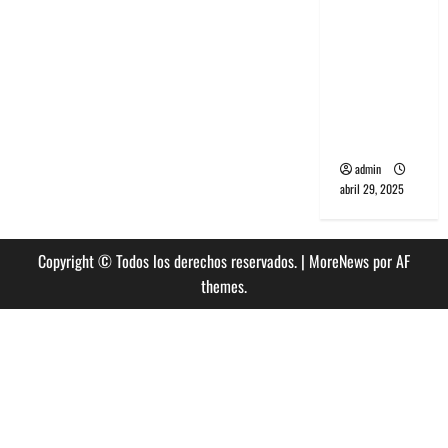
banda
PCR, No
Wave y Art
punk de
Corea del
Sur
admin
abril 29, 2025
Copyright © Todos los derechos reservados.
|
MoreNews
por AF
themes.