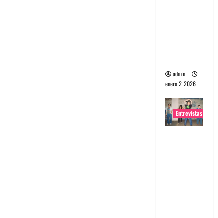
portugues
a
Maquina:
Directo y
visceral
admin
enero 2, 2026
Entrevistas
Entrevista
a la banda
japonesa
Zoobombs
: Una
energía
salvaje