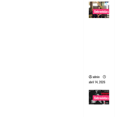
Entrevistas
Entrevista
Rudy De
Anda:
Conquista
ndo el
mundo,
una tocata
a la vez
admin
abril 14, 2026
Entrevistas
Entrevista
a banda