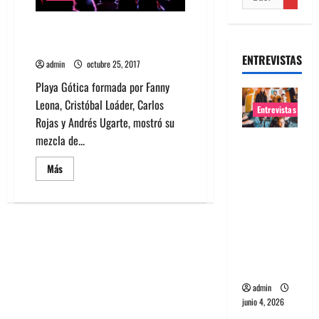
Fotos Playa Gótica en Matucana
100 2017
ENTREVISTAS
admin
octubre 25, 2017
Playa Gótica formada por Fanny
Leona, Cristóbal Loáder, Carlos
Entrevistas
Rojas y Andrés Ugarte, mostró su
mezcla de...
Entrevista
banda
Leer
Más
Evolfo:
más
acerca
Hablándol
de
Fotos
e
Playa
Gótica
directame
en
Matucana
nte a tu
100
espíritu
2017
admin
junio 4, 2026