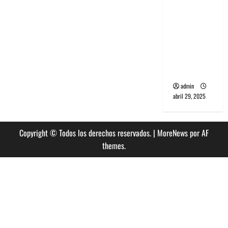
banda
PCR, No
Wave y Art
punk de
Corea del
Sur
admin
abril 29, 2025
Copyright © Todos los derechos reservados.
|
MoreNews
por AF
themes.