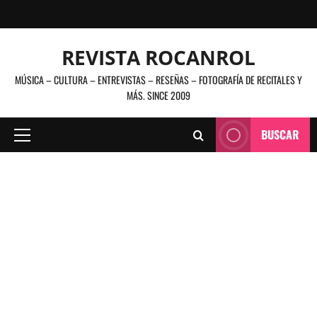
Saltar
al
contenido
REVISTA ROCANROL
MÚSICA – CULTURA – ENTREVISTAS – RESEÑAS – FOTOGRAFÍA DE RECITALES Y
MÁS. SINCE 2009
BUSCAR
Menú
principal