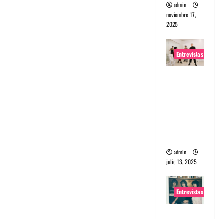
admin
noviembre 17,
2025
Entrevistas
Entrevista
a The
Wants: Su
universo
distorsion
ado
admin
julio 13, 2025
Entrevistas
Entrevista: