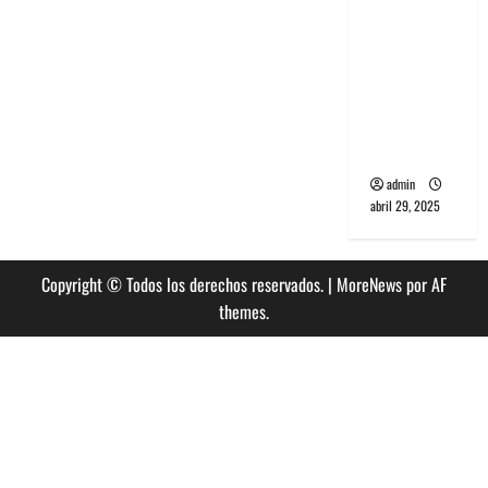
banda
PCR, No
Wave y Art
punk de
Corea del
Sur
admin
abril 29, 2025
Copyright © Todos los derechos reservados.
|
MoreNews
por AF
themes.