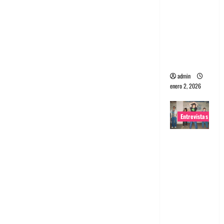
portugues
a
Maquina:
Directo y
visceral
admin
enero 2, 2026
Entrevistas
Entrevista
a la banda
japonesa
Zoobombs
: Una
energía
salvaje