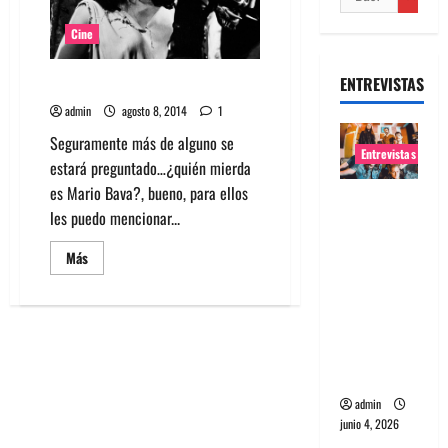
Cine
ENTREVISTAS
Mario Bava y la herencia del mal
admin
agosto 8, 2014
1
Seguramente más de alguno se
Entrevistas
estará preguntado…¿quién mierda
es Mario Bava?, bueno, para ellos
Entrevista
les puedo mencionar...
banda
Evolfo:
Leer
Más
más
Hablándol
acerca
e
de
Mario
directame
Bava
y
nte a tu
la
herencia
espíritu
del
mal
admin
junio 4, 2026