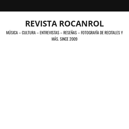
Saltar
al
contenido
REVISTA ROCANROL
MÚSICA – CULTURA – ENTREVISTAS – RESEÑAS – FOTOGRAFÍA DE RECITALES Y
MÁS. SINCE 2009