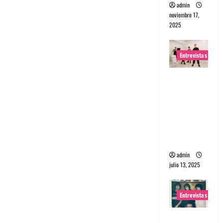
admin
noviembre 17,
2025
Entrevistas
Entrevista
a The
Wants: Su
universo
distorsion
ado
admin
julio 13, 2025
Entrevistas
Entrevista: