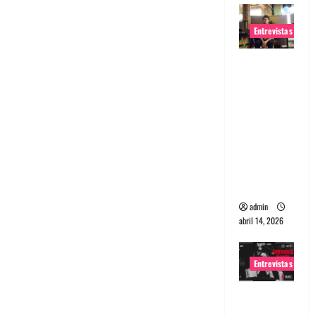
Entrevistas
Entrevista
Rudy De
Anda:
Conquista
ndo el
mundo,
una tocata
a la vez
admin
abril 14, 2026
Entrevistas
Entrevista
a banda