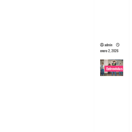
portugues
a
Maquina:
Directo y
visceral
admin
enero 2, 2026
Entrevistas
Entrevista
a la banda
japonesa
Zoobombs
: Una
energía
salvaje