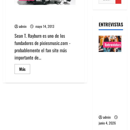
Ayuda a editar el libro de fotos
de los Pixies
ENTREVISTAS
admin
mayo 14, 2013
Sean T. Rayburn es uno de los
fundadores de pixiesmusic.com -
Entrevistas
probablemente el fan site más
importante de...
Entrevista
banda
Leer
Más
Evolfo:
más
acerca
Hablándol
de
Ayuda
e
a
editar
directame
el
libro
nte a tu
de
espíritu
fotos
de
los
admin
Pixies
junio 4, 2026