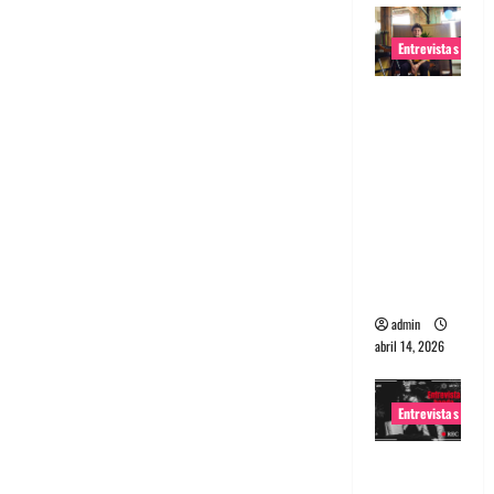
Entrevistas
Entrevista
Rudy De
Anda:
Conquista
ndo el
mundo,
una tocata
a la vez
admin
abril 14, 2026
Entrevistas
Entrevista
a banda