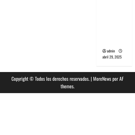
banda
PCR, No
Wave y Art
punk de
Corea del
Sur
admin
abril 29, 2025
Copyright © Todos los derechos reservados.
|
MoreNews
por AF
themes.