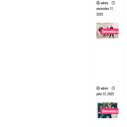
admin
noviembre 17,
2025
Entrevistas
Entrevista
a The
Wants: Su
universo
distorsion
ado
admin
julio 13, 2025
Entrevistas
Entrevista: