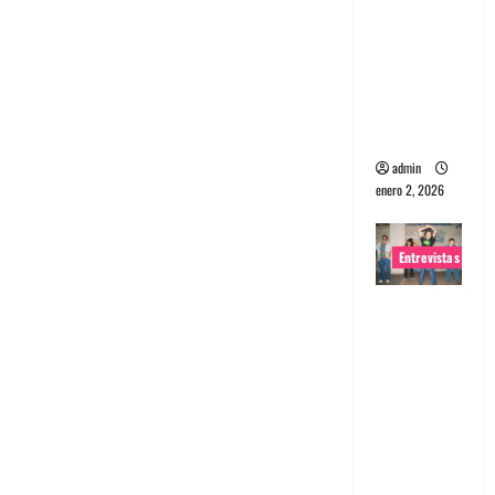
portugues
a
Maquina:
Directo y
visceral
admin
enero 2, 2026
Entrevistas
Entrevista
a la banda
japonesa
Zoobombs
: Una
energía
salvaje