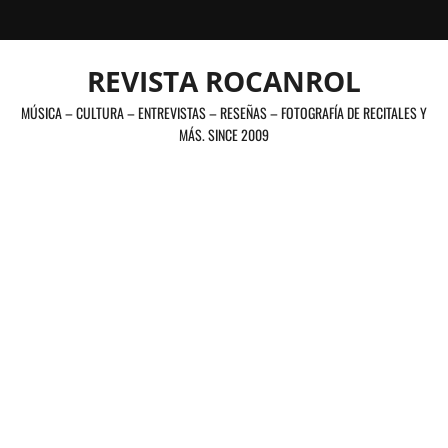
Saltar
al
contenido
REVISTA ROCANROL
MÚSICA – CULTURA – ENTREVISTAS – RESEÑAS – FOTOGRAFÍA DE RECITALES Y
MÁS. SINCE 2009