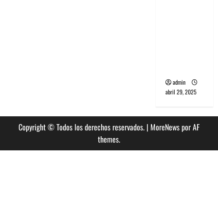
banda
PCR, No
Wave y Art
punk de
Corea del
Sur
admin
abril 29, 2025
Copyright © Todos los derechos reservados.
|
MoreNews
por AF
themes.