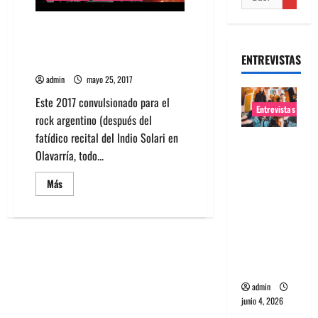
El Bordo, Guasones, Pity
Fernandez: Y el revival del rock
ENTREVISTAS
Argentino
admin
mayo 25, 2017
Este 2017 convulsionado para el
Entrevistas
rock argentino (después del
fatídico recital del Indio Solari en
Entrevista
Olavarría, todo...
banda
Evolfo:
Leer
Más
más
Hablándol
acerca
e
de
El
directame
Bordo,
Guasones,
nte a tu
Pity
Fernandez:
espíritu
Y
el
admin
revival
junio 4, 2026
del
rock