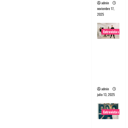
admin
noviembre 17,
2025
Entrevistas
Entrevista
a The
Wants: Su
universo
distorsion
ado
admin
julio 13, 2025
Entrevistas
Entrevista: