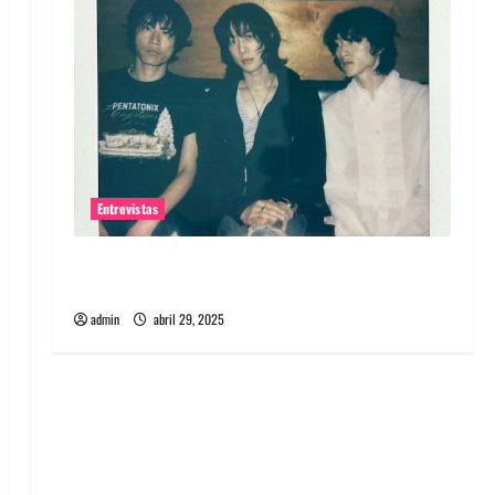
Entrevistas
Entrevista: banda PCR, No Wave y Art punk de
Corea del Sur
admin
abril 29, 2025