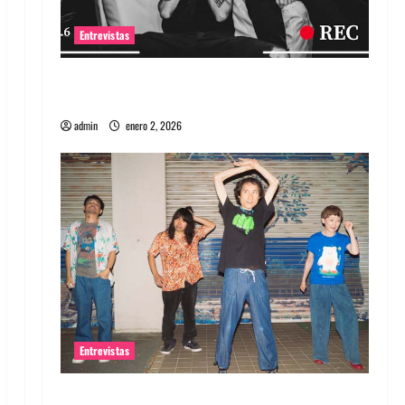
Entrevistas
Entrevista a banda portuguesa Maquina:
Directo y visceral
admin
enero 2, 2026
Entrevistas
Entrevista a la banda japonesa Zoobombs: Una