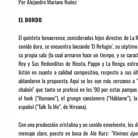
Por Alejandro Mariano Nuñez
EL BORDO
El quinteto bonaerense, considerados hijos directos de La R
sonido duro, se encuentra lanzando ‘El Refugio’, su séptimo
su propia sala (la cual armaron hace un tiempo, y se carac
Rey y Sus Redonditos de Ricota, Pappo y La Renga, entr
listón en cuanto a calidad compositiva, respecto a sus úl
ablandaron la propuesta. Aquí se los oye más cercanos a ‘Y
chabón” que tanto se profesó en los ‘90 por estas pampas
el funk (“Humano”), el grunge cancionero (“Háblame”), la 
español (“Talk To Me”, de Nirvana).
Con una producción cristalina y un sonido envolvente, los d
mensaje claro, puesto en boca de Ale Kurz:
“Vivimos époc