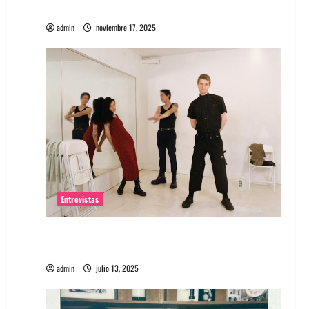
energía salvaje
admin
noviembre 17, 2025
Entrevistas
Entrevista a The Wants: Su universo
distorsionado
admin
julio 13, 2025