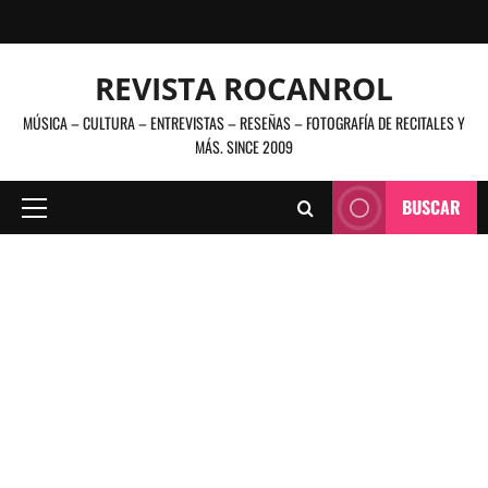
Saltar
al
contenido
REVISTA ROCANROL
MÚSICA – CULTURA – ENTREVISTAS – RESEÑAS – FOTOGRAFÍA DE RECITALES Y
MÁS. SINCE 2009
BUSCAR
Menú
principal