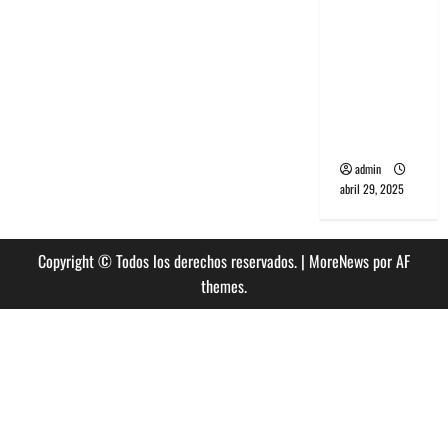
banda
PCR, No
Wave y Art
punk de
Corea del
Sur
admin
abril 29, 2025
Copyright © Todos los derechos reservados.
|
MoreNews
por AF
themes.