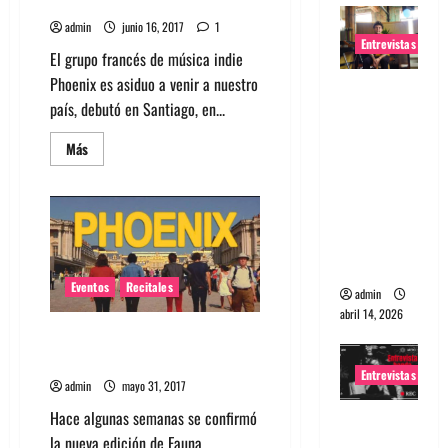
de la banda Phoenix
admin
junio 16, 2017
1
Entrevistas
El grupo francés de música indie
Phoenix es asiduo a venir a nuestro
Entrevista
país, debutó en Santiago, en...
Rudy De
Anda:
Leer
Más
más
Conquista
acerca
ndo el
de
Top
mundo,
5:
Canciones
una tocata
que
amamos
a la vez
de
la
Eventos
Recitales
admin
banda
Phoenix
abril 14, 2026
Phoenix el primer confirmado
de Fauna Primavera 2017
Entrevistas
admin
mayo 31, 2017
Hace algunas semanas se confirmó
Entrevista
la nueva edición de Fauna
a banda