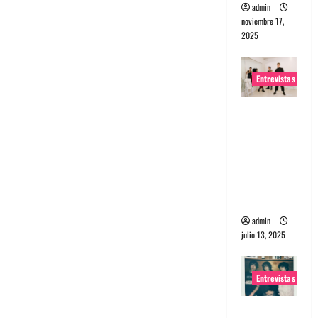
admin
noviembre 17,
2025
Entrevistas
Entrevista
a The
Wants: Su
universo
distorsion
ado
admin
julio 13, 2025
Entrevistas
Entrevista: