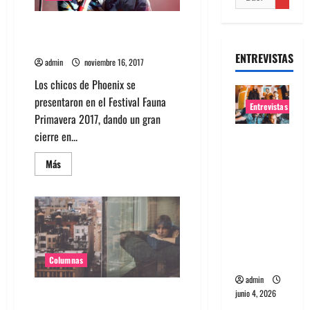
Fotos Phoenix en Festival Fauna
Primavera 2017
ENTREVISTAS
admin
noviembre 16, 2017
Los chicos de Phoenix se
presentaron en el Festival Fauna
Entrevistas
Primavera 2017, dando un gran
cierre en...
Entrevista
banda
Leer
Más
Evolfo:
más
acerca
Hablándol
de
Fotos
e
Phoenix
en
directame
Festival
Fauna
nte a tu
Primavera
espíritu
2017
Columnas
admin
Top 5: Canciones que amamos
junio 4, 2026