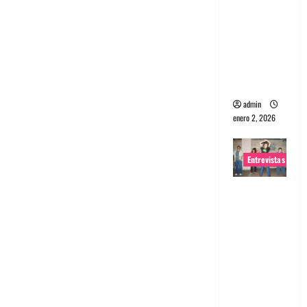
portugues
a
Maquina:
Directo y
visceral
admin
enero 2, 2026
Entrevistas
Entrevista
a la banda
japonesa
Zoobombs
: Una
energía
salvaje