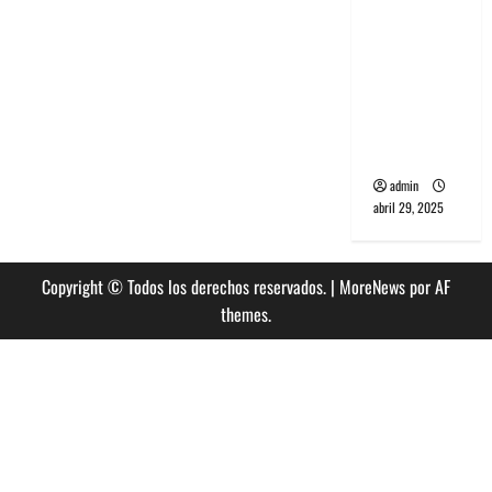
banda
PCR, No
Wave y Art
punk de
Corea del
Sur
admin
abril 29, 2025
Copyright © Todos los derechos reservados.
|
MoreNews
por AF
themes.