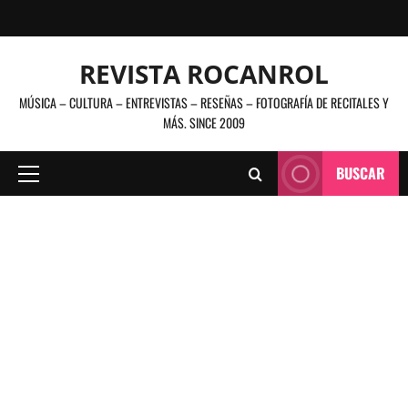
Saltar
al
contenido
REVISTA ROCANROL
MÚSICA – CULTURA – ENTREVISTAS – RESEÑAS – FOTOGRAFÍA DE RECITALES Y
MÁS. SINCE 2009
BUSCAR
Menú
principal