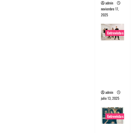
admin
noviembre 17,
2025
Entrevistas
Entrevista
a The
Wants: Su
universo
distorsion
ado
admin
julio 13, 2025
Entrevistas
Entrevista: