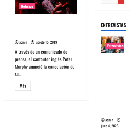
Noticias
Peter Murphy sufre infarto en
ENTREVISTAS
Nueva York y pospone su
residencia
admin
agosto 15, 2019
Entrevistas
A través de un comunicado de
prensa, el cantautor inglés Peter
Entrevista
Murphy anunció la cancelación de
banda
su...
Evolfo:
Hablándol
Leer
Más
e
más
acerca
directame
de
Peter
nte a tu
Murphy
sufre
espíritu
infarto
en
admin
Nueva
junio 4, 2026
York
y