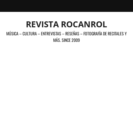
Saltar
al
contenido
REVISTA ROCANROL
MÚSICA – CULTURA – ENTREVISTAS – RESEÑAS – FOTOGRAFÍA DE RECITALES Y
MÁS. SINCE 2009