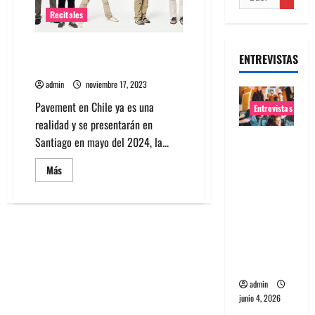
Recitales
Pavement en Chile: Entradas,
ENTREVISTAS
valores, lugar y más
admin
noviembre 17, 2023
Pavement en Chile ya es una
Entrevistas
realidad y se presentarán en
Entrevista
Santiago en mayo del 2024, la...
banda
Leer
Más
Evolfo:
más
acerca
Hablándol
de
Pavement
e
en
directame
Chile:
Entradas,
nte a tu
valores,
lugar
espíritu
y
más
admin
junio 4, 2026