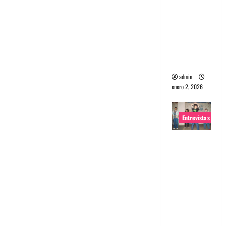
portugues
a
Maquina:
Directo y
visceral
admin
enero 2, 2026
Entrevistas
Entrevista
a la banda
japonesa
Zoobombs
: Una
energía
salvaje