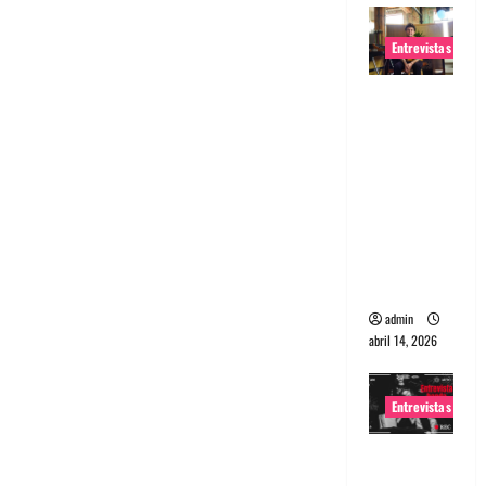
Entrevistas
Entrevista
Rudy De
Anda:
Conquista
ndo el
mundo,
una tocata
a la vez
admin
abril 14, 2026
Entrevistas
Entrevista
a banda