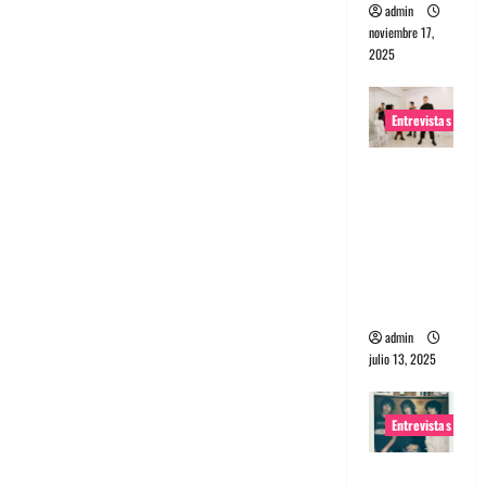
admin
noviembre 17,
2025
Entrevistas
Entrevista
a The
Wants: Su
universo
distorsion
ado
admin
julio 13, 2025
Entrevistas
Entrevista: