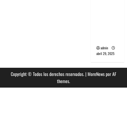
banda
PCR, No
Wave y Art
punk de
Corea del
Sur
admin
abril 29, 2025
Copyright © Todos los derechos reservados.
|
MoreNews
por AF
themes.