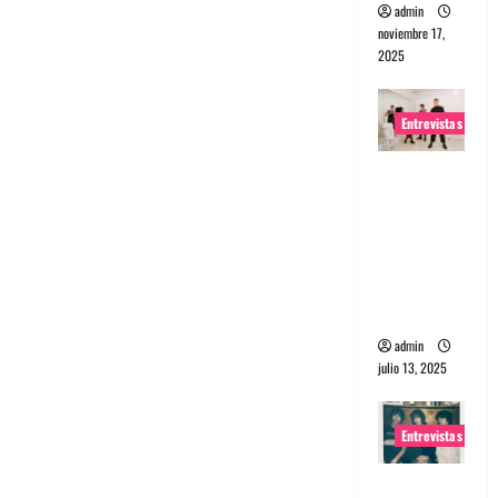
admin
noviembre 17,
2025
Entrevistas
Entrevista
a The
Wants: Su
universo
distorsion
ado
admin
julio 13, 2025
Entrevistas
Entrevista: