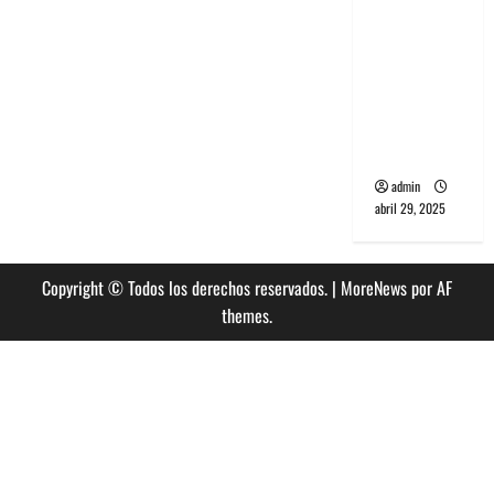
banda
PCR, No
Wave y Art
punk de
Corea del
Sur
admin
abril 29, 2025
Copyright © Todos los derechos reservados.
|
MoreNews
por AF
themes.