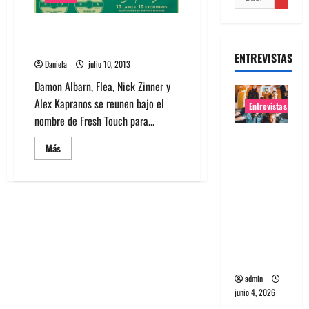
Damon Albarn, Flea, Nick Zinner
y Alex Kapranos juntos
ENTREVISTAS
Daniela
julio 10, 2013
Damon Albarn, Flea, Nick Zinner y
Alex Kapranos se reunen bajo el
Entrevistas
nombre de Fresh Touch para...
Entrevista
Leer
Más
banda
más
acerca
Evolfo:
de
Damon
Hablándol
Albarn,
Flea,
e
Nick
directame
Zinner
y
nte a tu
Alex
Kapranos
espíritu
juntos
admin
junio 4, 2026