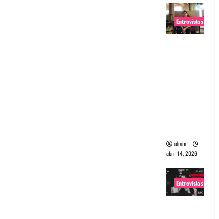
Entrevistas
Entrevista
Rudy De
Anda:
Conquista
ndo el
mundo,
una tocata
a la vez
admin
abril 14, 2026
Entrevistas
Entrevista
a banda