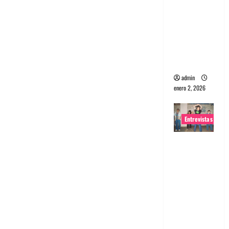
portugues
a
Maquina:
Directo y
visceral
admin
enero 2, 2026
Entrevistas
Entrevista
a la banda
japonesa
Zoobombs
: Una
energía
salvaje