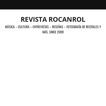
Saltar
al
contenido
REVISTA ROCANROL
MÚSICA – CULTURA – ENTREVISTAS – RESEÑAS – FOTOGRAFÍA DE RECITALES Y
MÁS. SINCE 2009