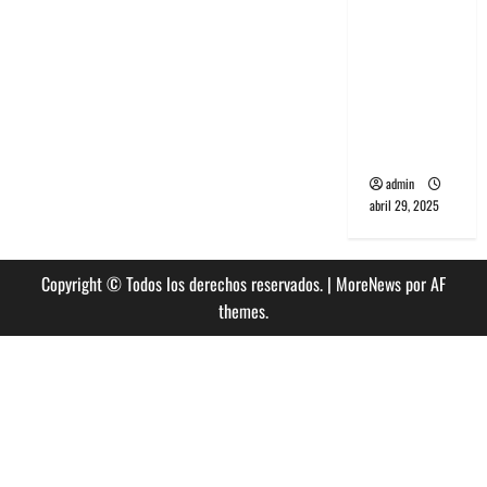
banda
PCR, No
Wave y Art
punk de
Corea del
Sur
admin
abril 29, 2025
Copyright © Todos los derechos reservados.
|
MoreNews
por AF
themes.