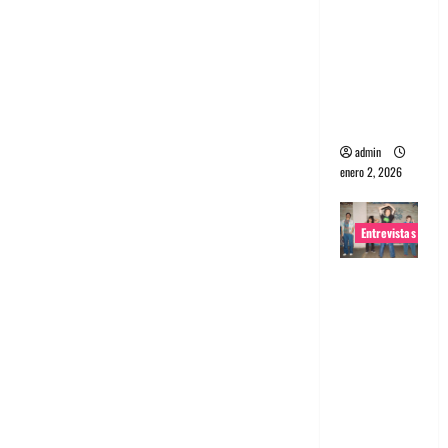
portugues
a
Maquina:
Directo y
visceral
admin
enero 2, 2026
Entrevistas
Entrevista
a la banda
japonesa
Zoobombs
: Una
energía
salvaje