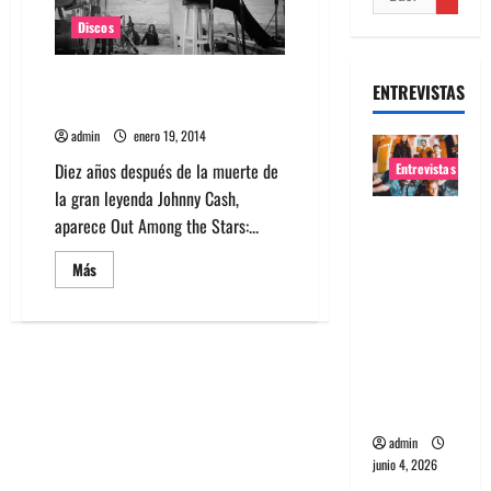
Discos
Out Among The Stars, el disco
ENTREVISTAS
perdido de Johnny Cash
admin
enero 19, 2014
Diez años después de la muerte de
Entrevistas
la gran leyenda Johnny Cash,
Entrevista
aparece Out Among the Stars:...
banda
Leer
Más
Evolfo:
más
acerca
Hablándol
de
e
Out
Among
directame
The
Stars,
nte a tu
el
disco
espíritu
perdido
de
admin
Johnny
junio 4, 2026
Cash