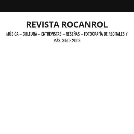
Saltar
al
contenido
REVISTA ROCANROL
MÚSICA – CULTURA – ENTREVISTAS – RESEÑAS – FOTOGRAFÍA DE RECITALES Y
MÁS. SINCE 2009