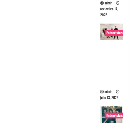
admin
noviembre 17,
2025
Entrevistas
Entrevista
a The
Wants: Su
universo
distorsion
ado
admin
julio 13, 2025
Entrevistas
Entrevista: