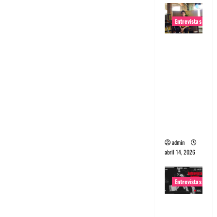
Entrevistas
Entrevista
Rudy De
Anda:
Conquista
ndo el
mundo,
una tocata
a la vez
admin
abril 14, 2026
Entrevistas
Entrevista
a banda