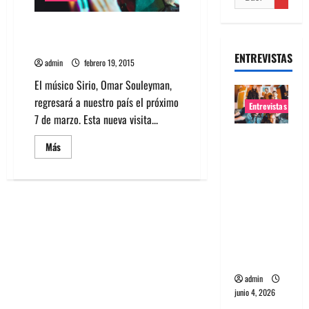
Omar Souleyman se presenta en
Teatro Italia
ENTREVISTAS
admin
febrero 19, 2015
El músico Sirio, Omar Souleyman,
regresará a nuestro país el próximo
Entrevistas
7 de marzo. Esta nueva visita...
Entrevista
Leer
Más
banda
más
acerca
Evolfo:
de
Omar
Hablándol
Souleyman
se
e
presenta
en
directame
Teatro
nte a tu
Italia
espíritu
admin
junio 4, 2026