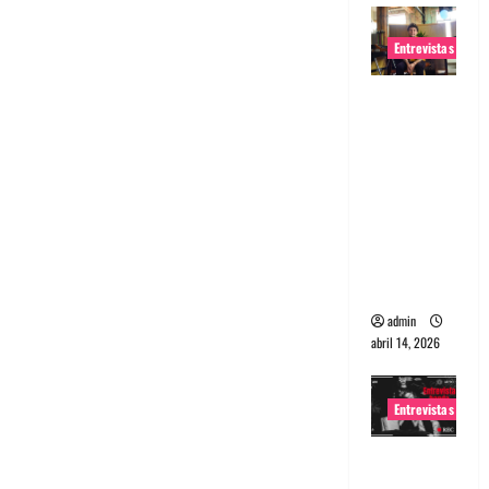
Entrevistas
Entrevista
Rudy De
Anda:
Conquista
ndo el
mundo,
una tocata
a la vez
admin
abril 14, 2026
Entrevistas
Entrevista
a banda