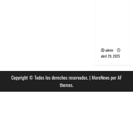
banda
PCR, No
Wave y Art
punk de
Corea del
Sur
admin
abril 29, 2025
Copyright © Todos los derechos reservados.
|
MoreNews
por AF
themes.