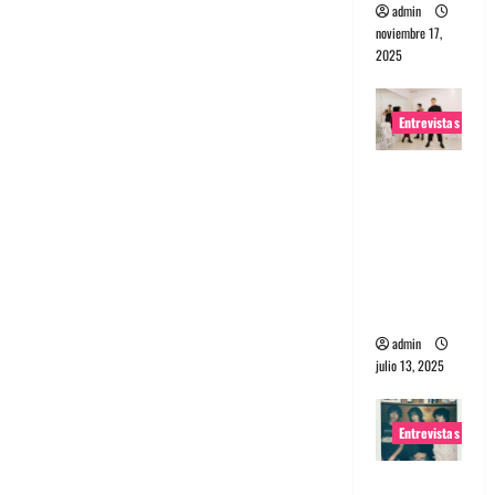
admin
noviembre 17,
2025
Entrevistas
Entrevista
a The
Wants: Su
universo
distorsion
ado
admin
julio 13, 2025
Entrevistas
Entrevista: