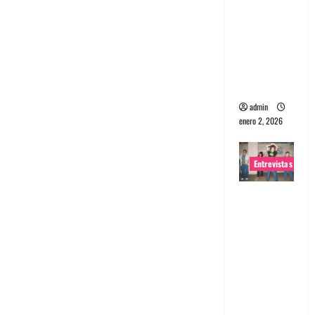
portugues
a
Maquina:
Directo y
visceral
admin
enero 2, 2026
Entrevistas
Entrevista
a la banda
japonesa
Zoobombs
: Una
energía
salvaje