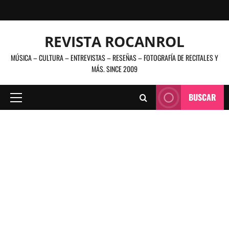
Saltar
al
contenido
REVISTA ROCANROL
MÚSICA – CULTURA – ENTREVISTAS – RESEÑAS – FOTOGRAFÍA DE RECITALES Y
MÁS. SINCE 2009
BUSCAR
Menú
principal