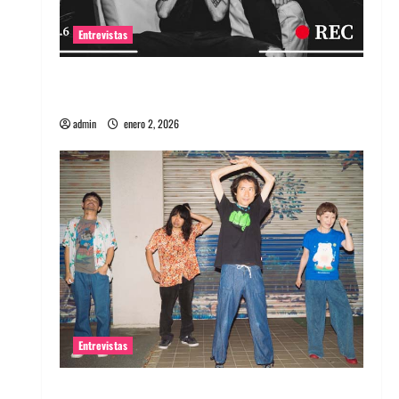
Entrevistas
Entrevista a banda portuguesa Maquina:
Directo y visceral
admin
enero 2, 2026
Entrevistas
Entrevista a la banda japonesa Zoobombs: Una