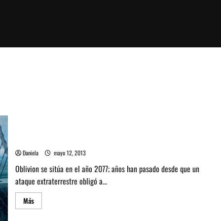
Oblivion: el tiempo del olvido
Daniela
mayo 12, 2013
Oblivion se sitúa en el año 2077; años han pasado desde que un
ataque extraterrestre obligó a...
Leer
Más
más
acerca
de