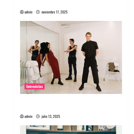
energía salvaje
admin
noviembre 17, 2025
Entrevistas
Entrevista a The Wants: Su universo
distorsionado
admin
julio 13, 2025