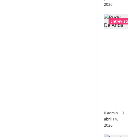
2026
Entrevistas
Entrevis
ta Rudy
De
Anda:
Conquis
tando el
mundo,
una
tocata a
la vez
admin
abril 14,
2026