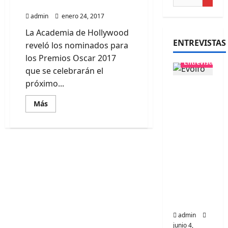
de los Premios Oscar 2017
admin
enero 24, 2017
La Academia de Hollywood
ENTREVISTAS
reveló los nominados para
los Premios Oscar 2017
Entrevistas
que se celebrarán el
próximo...
Entrevis
ta
Leer
Más
más
banda
acerca
Evolfo:
de
Conoce
Hablánd
a
los
ole
nominados
de
directa
los
Premios
mente a
Oscar
tu
2017
espíritu
admin
junio 4,