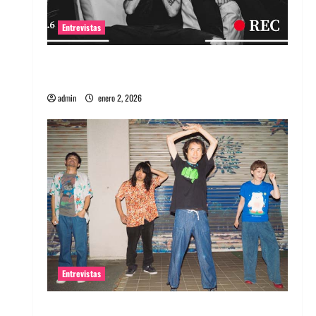
Entrevistas
Entrevista a banda portuguesa Maquina:
Directo y visceral
admin
enero 2, 2026
Entrevistas
Entrevista a la banda japonesa Zoobombs: Una