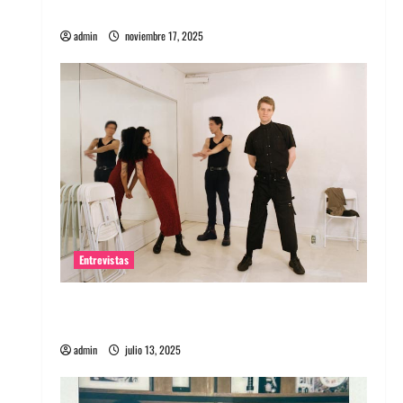
energía salvaje
admin
noviembre 17, 2025
Entrevistas
Entrevista a The Wants: Su universo
distorsionado
admin
julio 13, 2025