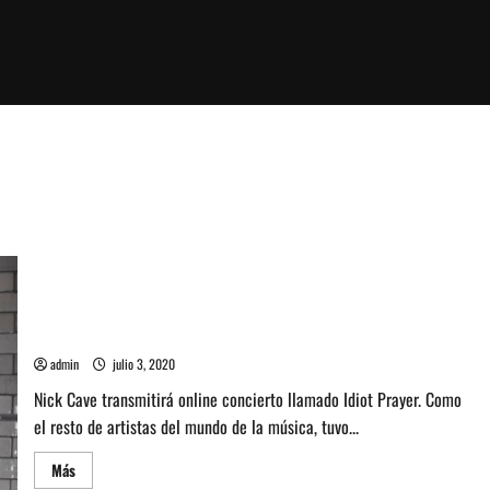
Nick Cave transmitirá concierto de piano llamado Idiot Prayer
admin
julio 3, 2020
Nick Cave transmitirá online concierto llamado Idiot Prayer. Como
el resto de artistas del mundo de la música, tuvo...
Leer
Más
más