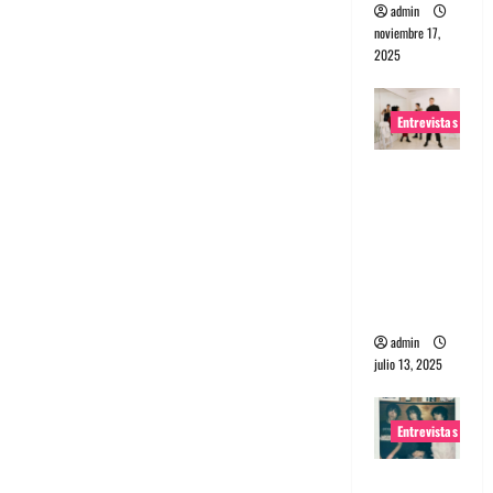
admin
noviembre 17,
2025
Entrevistas
Entrevista
a The
Wants: Su
universo
distorsion
ado
admin
julio 13, 2025
Entrevistas
Entrevista: