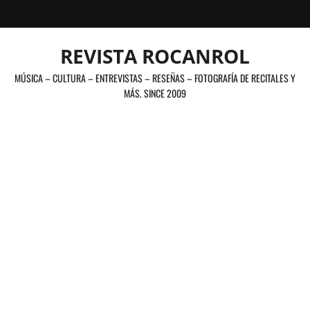
Saltar
al
contenido
REVISTA ROCANROL
MÚSICA – CULTURA – ENTREVISTAS – RESEÑAS – FOTOGRAFÍA DE RECITALES Y
MÁS. SINCE 2009