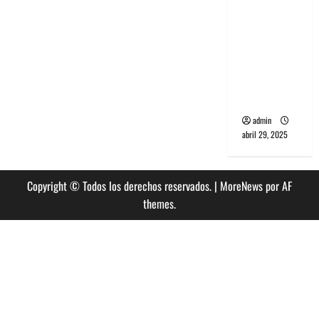
banda
PCR, No
Wave y Art
punk de
Corea del
Sur
admin
abril 29, 2025
Copyright © Todos los derechos reservados.
|
MoreNews
por AF
themes.