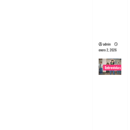
portugues
a
Maquina:
Directo y
visceral
admin
enero 2, 2026
Entrevistas
Entrevista
a la banda
japonesa
Zoobombs
: Una
energía
salvaje