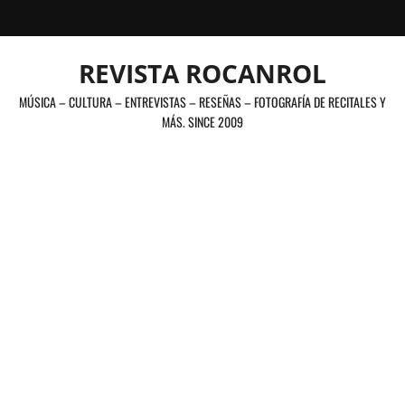
Saltar
al
contenido
REVISTA ROCANROL
MÚSICA – CULTURA – ENTREVISTAS – RESEÑAS – FOTOGRAFÍA DE RECITALES Y
MÁS. SINCE 2009