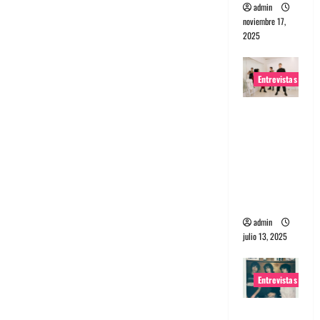
admin
noviembre 17,
2025
Entrevistas
Entrevista
a The
Wants: Su
universo
distorsion
ado
admin
julio 13, 2025
Entrevistas
Entrevista: