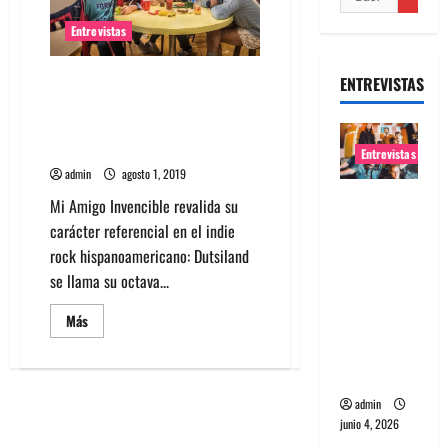
Entrevistas
Entrevista con Mi Amigo
ENTREVISTAS
Invencible: El grupo argentino
presenta Dutsiland y visita
Santiago
Entrevistas
admin
agosto 1, 2019
Entrevista
Mi Amigo Invencible revalida su
banda
carácter referencial en el indie
Evolfo:
rock hispanoamericano: Dutsiland
Hablándol
se llama su octava...
e
Leer
Más
directame
más
acerca
nte a tu
de
espíritu
Entrevista
con
Mi
admin
Amigo
junio 4, 2026
Invencible:
El