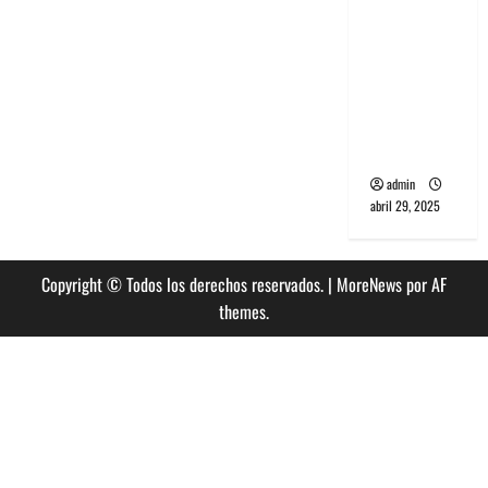
banda
PCR, No
Wave y Art
punk de
Corea del
Sur
admin
abril 29, 2025
Copyright © Todos los derechos reservados.
|
MoreNews
por AF
themes.