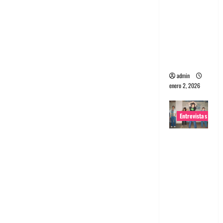
portugues
a
Maquina:
Directo y
visceral
admin
enero 2, 2026
Entrevistas
Entrevista
a la banda
japonesa
Zoobombs
: Una
energía
salvaje