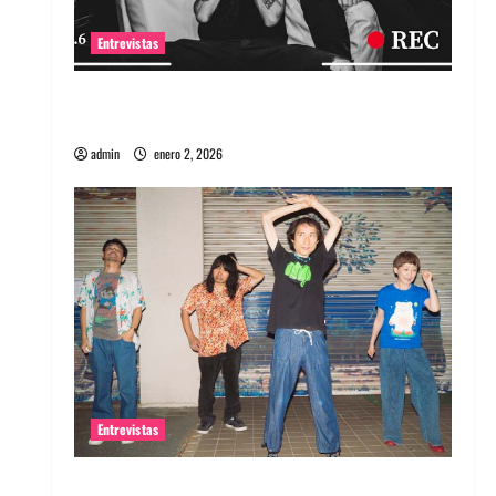
Entrevistas
Entrevista a banda portuguesa Maquina:
Directo y visceral
admin
enero 2, 2026
Entrevistas
Entrevista a la banda japonesa Zoobombs: Una