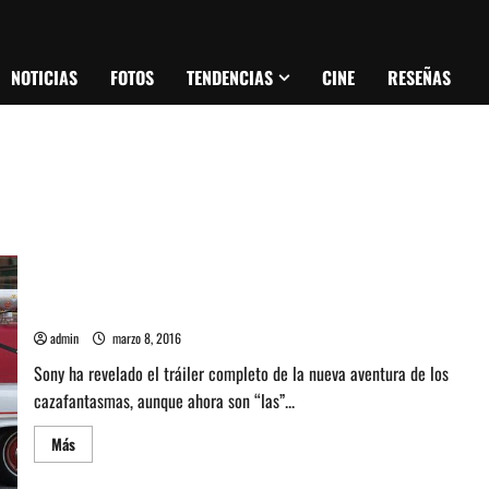
NOTICIAS
FOTOS
TENDENCIAS
CINE
RESEÑAS
Mira el tráiler de la nueva película de Ghostbusters
admin
marzo 8, 2016
Sony ha revelado el tráiler completo de la nueva aventura de los
cazafantasmas, aunque ahora son “las”...
Leer
Más
más
acerca
de