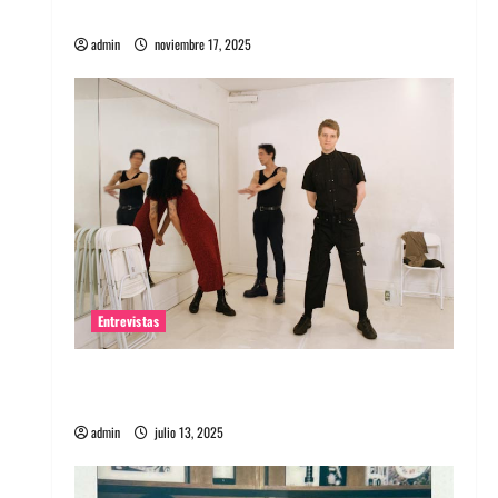
energía salvaje
admin
noviembre 17, 2025
Entrevistas
Entrevista a The Wants: Su universo
distorsionado
admin
julio 13, 2025